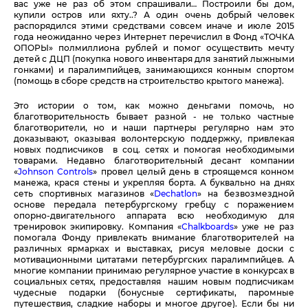
вас уже не раз об этом спрашивали… Построили бы дом,
купили остров или яхту..? А один очень добрый человек
распорядился этими средствами совсем иначе и июле 2015
года неожиданно через Интернет перечислил в Фонд «ТОЧКА
ОПОРЫ» полмиллиона рублей и помог осуществить мечту
детей с ДЦП (покупка нового инвентаря для занятий лыжными
гонками) и паралимпийцев, занимающихся конным спортом
(помощь в сборе средств на строительство крытого манежа).
Это истории о том, как можно деньгами помочь, но
благотворительность бывает разной - не только частные
благотворители, но и наши партнеры регулярно нам это
доказывают, оказывая волонтерскую поддержку, привлекая
новых подписчиков в соц. сетях и помогая необходимыми
товарами. Недавно благотворительный десант компании
«
Johnson Controls
» провел целый день в строящемся конном
манежа, крася стены и укрепляя борта. А буквально на днях
сеть спортивных магазинов «
Dechatlon
» на безвозмездной
основе передала петербургскому гребцу с поражением
опорно-двигательного аппарата всю необходимую для
тренировок экипировку. Компания «
Chalkboards
» уже не раз
помогала Фонду привлекать внимание благотворителей на
различных ярмарках и выставках, рисуя меловые доски с
мотивационными цитатами петербургских паралимпийцев. А
многие компании принимаю регулярное участие в конкурсах в
социальных сетях, предоставляя нашим новым подписчикам
чудесные подарки (бонусные сертификаты, паромные
путешествия, сладкие наборы и многое другое). Если бы ни