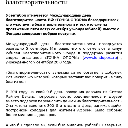
благотворительности
5 сентября отмечается Международный день
благотворительности. БФ «ТОЧКА ОПОРЫ» благодарит всех,
кто участвует в благотворительности и тех, кто уже на
протяжении пяти лет (7 сентября у Фонда юбилей) вместе с
Фондом совершает добрые поступки.
Международный день благотворительности празднуется
ежегодно 5 сентября. Мы рады, что его отмечают в канун
юбилея Благотворительного Фонда в поддержку развития
спорта инвалидов «ТОЧКА ОПОРЫ»
(
www.fondopora.ru
) ,
учрежденного 7 сентября 2010 года.
«Благотворительностью занимаются не богатые, а добрые».
Вот несколько историй, которые заставят вас поверить в силу
благих дел.
В 2011 году на свой 9-й день рождения девочка из Сиэтла
Рэйчел Бэквис попросила своих родственников и друзей
вместо подарков перечислить деньги на благотворительность.
Она хотела накопить 300 $ и отдать в фонд, занимающийся
постройкой колодцев для жителей Африки. Было собрано
более миллиона долларов.
А что бы сделали вы, если был миллион рублей? Наверняка,