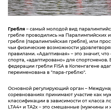
Гребля
– самый молодой вид паралимпийс
гребле проводились на Паралимпийских иг
гребля (паралимпийская гребля), или прост
чьи физические возможности удовлетворя
правилами. «Адаптивная» – это значит, чт
спорта, «адаптировано» для спортсменов. 
федерации гребли FISA в Копенгагене ад
переименована в "пара-греблю".
Основной регулирующий орган – Междунар
соревнованиях принимают участие как му
классификации в зависимости от класса лод
LTA4+ и TA2x – это смешанные (мужчины и