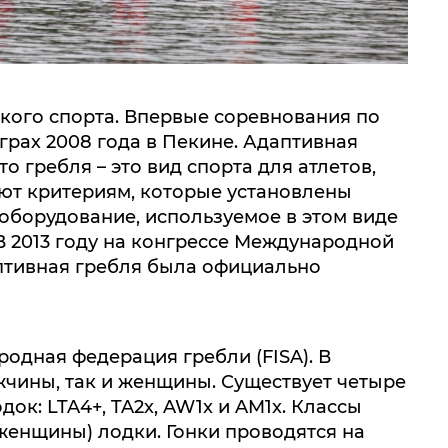
кого спорта. Впервые соревнования по
рах 2008 года в Пекине. Адаптивная
о гребля – это вид спорта для атлетов,
ют критериям, которые установлены
о оборудование, используемое в этом виде
В 2013 году на конгрессе Международной
аптивная гребля была официально
одная федерация гребли (FISA). В
жчины, так и женщины. Существует четыре
ок: LTA4+, TA2x, AW1x и AM1x. Классы
 женщины) лодки. Гонки проводятся на