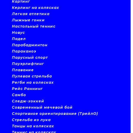
Картинг
Керлинг на колясках
Легкая атлетика
Лыжные гонки
Настольный теннис
Новус
Падел
Парабадминтон
Параканоэ
Парусный спорт
Пауэрлифтинг
Плавание
Пулевая стрельба
Регби на колясках
Рейс Раннинг
Самбо
Следж-хоккей
Современный мечевой бой
Спортивное ориентирование (ТрейлО)
Стрельба из лука
Танцы на колясках
Теннис на колясках