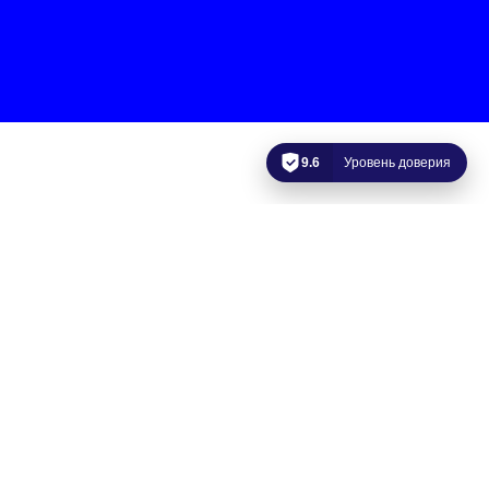
9.6
Уровень доверия
Футбол для ЛИН
ГБУ школа № 565 Кировского района СПБ для лиц с
интеллектуальными нарушениями
Старший тренер сборной Санкт-Петербурга по мини-футболу
для лиц с интеллектуальными нарушениями
Дмитриев Роман Борисович
тренировки проходят по адресу:
СПб, ул. Ивана Черных д.11
Тел. тренера +7(911) 908 30 02
Школа
«РАСиКО»
(мини-футбол для детей с расстройством