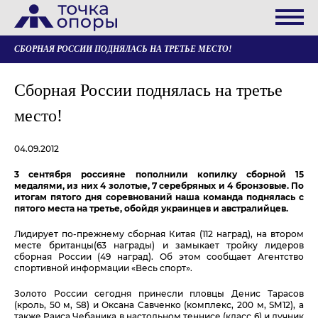
СБОРНАЯ РОССИИ ПОДНЯЛАСЬ НА ТРЕТЬЕ МЕСТО!
Сборная России поднялась на третье
место!
04.09.2012
3 сентября россияне пополнили копилку сборной 15
медалями, из них 4 золотые, 7 серебряных и 4 бронзовые. По
итогам пятого дня соревнований наша команда поднялась с
пятого места на третье, обойдя украинцев и австралийцев.
Лидирует по-прежнему сборная Китая (112 наград), на втором
месте британцы(63 награды) и замыкает тройку лидеров
сборная России (49 наград). Об этом сообщает Агентство
спортивной информации «Весь спорт».
Золото России сегодня принесли пловцы Денис Тарасов
(кроль, 50 м, S8) и Оксана Савченко (комплекс, 200 м, SМ12), а
также Раиса Чебаника в настольном теннисе (класс 6) и лучник