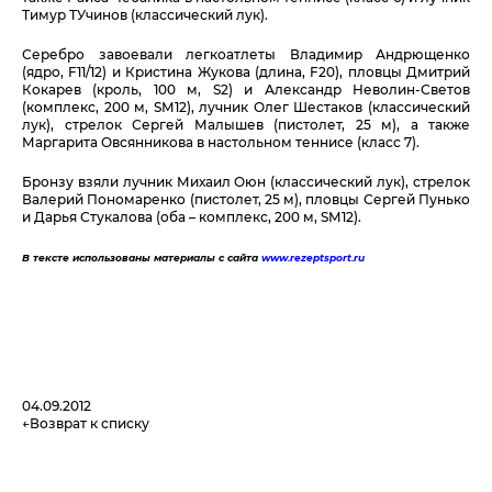
Тимур ТУчинов (классический лук).
Серебро завоевали легкоатлеты Владимир Андрющенко
(ядро, F11/12) и Кристина Жукова (длина, F20), пловцы Дмитрий
Кокарев (кроль, 100 м, S2) и Александр Неволин-Светов
(комплекс, 200 м, SМ12), лучник Олег Шестаков (классический
лук), стрелок Сергей Малышев (пистолет, 25 м), а также
Маргарита Овсянникова в настольном теннисе (класс 7).
Бронзу взяли лучник Михаил Оюн (классический лук), стрелок
Валерий Пономаренко (пистолет, 25 м), пловцы Сергей Пунько
и Дарья Стукалова (оба – комплекс, 200 м, SМ12).
В тексте использованы материалы с сайта
www.rezeptsport.ru
04.09.2012
Возврат к списку