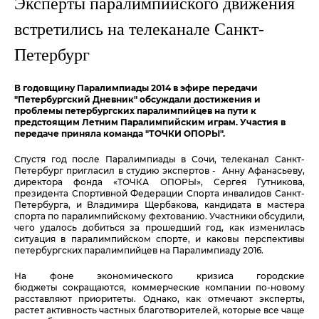
Эксперты паралимпийского движения
встретились на телеканале Санкт-
Петербург
В годовщину Паралимпиады 2014 в эфире передачи
"Петербургский Дневник" обсуждали достижения и
проблемы петербургских паралимпийцев на пути к
предстоящим Летним Паралимпийским играм. Участия в
передаче приняла команда "ТОЧКИ ОПОРЫ".
Cпустя год после Паралимпиады в Сочи, телеканал Санкт-
Петербург пригласил в студию экспертов - Анну Афанасьеву,
директора фонда «ТОЧКА ОПОРЫ», Сергея Гутникова,
президента Спортивной Федерации Спорта инвалидов Санкт-
Петербурга, и Владимира Щербакова, кандидата в мастера
спорта по паралимпийскому фехтованию. Участники обсудили,
чего удалось добиться за прошедший год, как изменилась
ситуация в паралимпийском спорте, и каковы перспективы
петербургских паралимпийцев на Паралимпиаду 2016.
На фоне экономического кризиса городские
бюджеты сокращаются, коммерческие компании по-новому
расставляют приоритеты. Однако, как отмечают эксперты,
растет активность частных благотворителей, которые все чаще