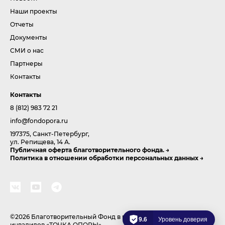
Наши проекты
Отчеты
Документы
СМИ о нас
Партнеры
Контакты
Контакты
8 (812) 983 72 21
info@fondopora.ru
197375, Санкт-Петербург,
ул. Репищева, 14 А.
Публичная оферта благотворительного фонда.
Политика в отношении обработки персональных данных
©2026 Благотворительный Фонд в поддержку развития спорта
9.6
Уровень доверия
инвалидов «ТОЧКА ОПОРЫ»