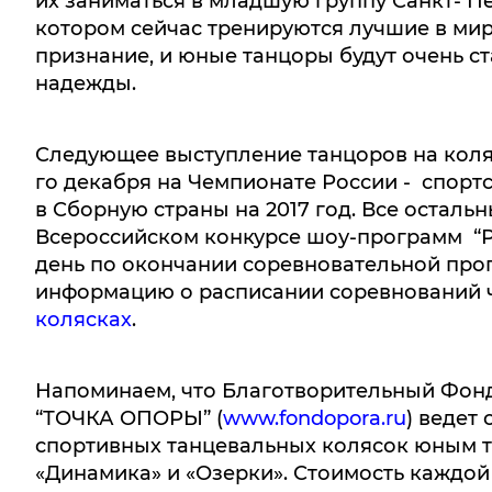
их заниматься в младшую группу Санкт- Пе
котором сейчас тренируются лучшие в мире
признание, и юные танцоры будут очень с
надежды.
Следующее выступление танцоров на коляс
го декабря на Чемпионате России - спорт
в Сборную страны на 2017 год. Все остал
Всероссийском конкурсе шоу-программ “Ру
день по окончании соревновательной пр
информацию о расписании соревнований ч
колясках
.
Напоминаем, что Благотворительный Фонд
“ТОЧКА ОПОРЫ” (
www.fondopora.ru
) ведет
спортивных танцевальных колясок юным 
«Динамика» и «Озерки». Стоимость каждой 