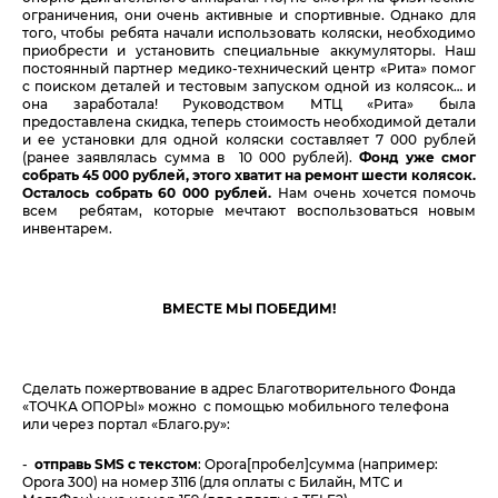
ограничения, они очень активные и спортивные. Однако для
того, чтобы ребята начали использовать коляски, необходимо
приобрести и установить специальные аккумуляторы. Наш
постоянный партнер медико-технический центр «Рита» помог
с поиском деталей и тестовым запуском одной из колясок… и
она заработала! Руководством МТЦ «Рита» была
предоставлена скидка, теперь стоимость необходимой детали
и ее установки для одной коляски составляет 7 000 рублей
(ранее заявлялась сумма в 10 000 рублей).
Фонд уже смог
собрать 45 000 рублей, этого хватит на ремонт шести колясок.
Осталось собрать 60 000 рублей.
Нам очень хочется помочь
всем ребятам, которые мечтают воспользоваться новым
инвентарем.
ВМЕСТЕ МЫ ПОБЕДИМ!
Сделать пожертвование в адрес Благотворительного Фонда
«ТОЧКА ОПОРЫ» можно с помощью мобильного телефона
или через портал «Благо.ру»:
-
отправь SMS с текстом
: Opora[пробел]сумма (например:
Opora 300) на номер 3116 (для оплаты с Билайн, МТС и