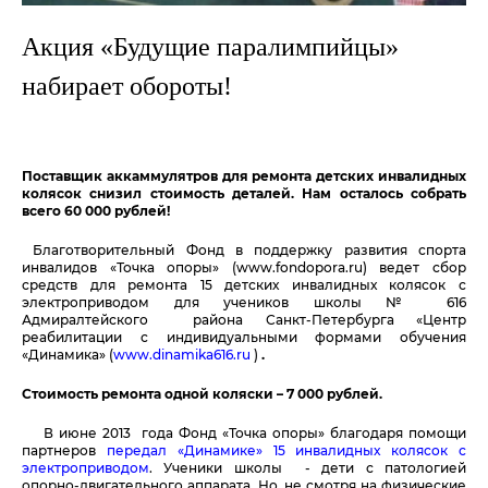
Акция «Будущие паралимпийцы»
набирает обороты!
Поставщик аккаммулятров для ремонта детских инвалидных
колясок снизил стоимость деталей. Нам осталось собрать
всего 60 000 рублей!
Благотворительный Фонд в поддержку развития спорта
инвалидов «Точка опоры» (www.fondopora.ru)
ведет сбор
средств для ремонта 15 детских инвалидных колясок с
электроприводом для учеников школы № 616
Адмиралтейского района Санкт-Петербурга «Центр
реабилитации с индивидуальными формами обучения
«Динамика» (
www.dinamika616.ru
)
.
Стоимость ремонта одной коляски – 7 000 рублей.
В июне 2013
года Фонд «Точка опоры» благодаря помощи
партнеров
передал «Динамике» 15 инвалидных колясок с
электроприводом
. Ученики школы - дети с патологией
опорно-двигательного аппарата. Но, не смотря на физические