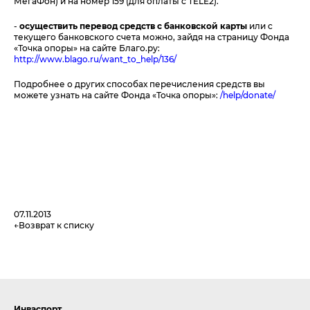
МегаФон) и на номер 159 (для оплаты с TELE2).
-
осуществить перевод средств с банковской карты
или с
текущего банковского счета можно, зайдя на страницу Фонда
«Точка опоры» на сайте Благо.ру:
http://www.blago.ru/want_to_help/136/
Подробнее о других способах перечисления средств вы
можете узнать на сайте Фонда «Точка опоры»:
/help/donate/
07.11.2013
Возврат к списку
Инваспорт