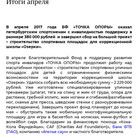
Итоги апреля
В апреле 2017 года БФ «ТОЧКА ОПОРЫ» оказал
петербургским спортсменам с инвалидностью поддержку в
размере 380 000 рублей и завершил сбор на большой проект
– строительство спортивных площадок для коррекционной
школы «Озерки».
В апреле Благотворительный Фонд в поддержку развития
спорта инвалидов «ТОЧКА ОПОРЫ» продолжил работу над
масштабным проектом – строительством спортивных уличных
площадок для детей с ограниченными физическими
возможностями на территории коррекционной школы
«Озерки». Удалось собрать всю необходимую сумму – 2 229 000
рублей. Уже изготовлены специализированные уличные
тренажеры (шпагат, тяга на спину и жим от груди, опора для
растяжки, гребной эллипс, жим ногами и сгибание/разгибание
ног, скамья для пресса, шведские стенки с разноуровневыми
перекладинами). Завершить проект фонд планирует до конца
мая – обустроить также мобильную многофункциональную
площадку для игры в баскетбол на колясках, мини-футбол и
волейбол сидя. Благодарим за финансовую помощь «Кока-
Кола Фаундейшн», CAF (Charities Aid Foundation)»,
Банк ВТБ
(ПАО
), компанию
«Ателье саун»
и частного благотворителя.