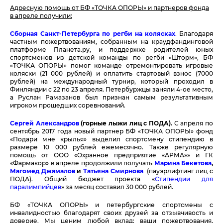
Адресную помощь от БФ «ТОЧКА ОПОРЫ» и партнеров фонда
в апреле получили:
Сборная Санкт-Петербурга по регби на колясках
.
Благодаря
частным пожертвованиям, собранным на краудфандинговой
платформе Планета.ру, и поддержке родителей юных
спортсменов из детской команды по регби «Шторм», БФ
«ТОЧКА ОПОРЫ» помог команде отремонтировать игровые
коляски (21 000 рублей) и оплатить стартовый взнос (7000
рублей) на международный турнир, который проходил в
Финляндии с 22 по 23 апреля. Петербуржцы заняли 4-ое место,
а Руслан Рамазанов был признан самым результативным
игроком прошедших соревнований.
Сергей Александров
(горные лыжи лиц с ПОДА).
С апреля по
сентябрь 2017 года новый партнер БФ «ТОЧКА ОПОРЫ» фонд
«Подари мне крылья» выделил спортсмену стипендию в
размере 10 000 рублей ежемесячно. Также регулярную
помощь от ООО «Охранное предприятие «АРМА»» и ГК
«Фармакор» в апреле продолжили получать
Марина Бекетова
,
Магомед Джамалов
и
Татьяна Смирнова
(пауэрлифтинг лиц с
ПОДА). Общий бюджет проекта «
Стипендии для
паралимпийцев
» за месяц составил 30 000 рублей.
БФ «ТОЧКА ОПОРЫ» и петербургские спортсмены с
инвалидностью благодарят своих друзей за отзывчивость и
доверие. Мы ценим любой вклад: ваши пожертвования,