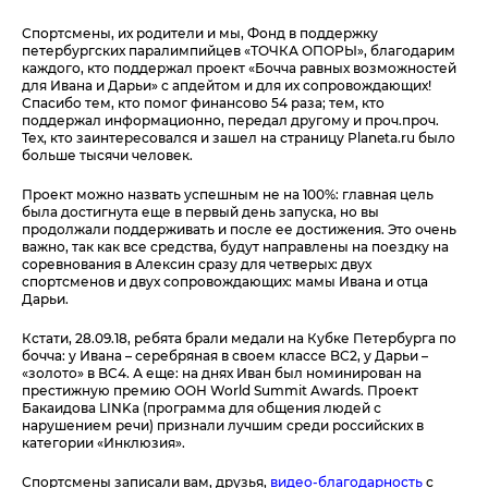
Спортсмены, их родители и мы, Фонд в поддержку
петербургских паралимпийцев «ТОЧКА ОПОРЫ», благодарим
каждого, кто поддержал проект «Бочча равных возможностей
для Ивана и Дарьи» с апдейтом и для их сопровождающих!
Спасибо тем, кто помог финансово 54 раза; тем, кто
поддержал информационно, передал другому и проч.проч.
Тех, кто заинтересовался и зашел на страницу Planeta.ru было
больше тысячи человек.
Проект можно назвать успешным не на 100%: главная цель
была достигнута еще в первый день запуска, но вы
продолжали поддерживать и после ее достижения. Это очень
важно, так как все средства, будут направлены на поездку на
соревнования в Алексин сразу для четверых: двух
спортсменов и двух сопровождающих: мамы Ивана и отца
Дарьи.
Кстати, 28.09.18, ребята брали медали на Кубке Петербурга по
бочча: у Ивана – серебряная в своем классе BC2, у Дарьи –
«золото» в BC4. А еще: на днях Иван был номинирован на
престижную премию ООН World Summit Awards. Проект
Бакаидова LINKa (программа для общения людей с
нарушением речи) признали лучшим среди российских в
категории «Инклюзия».
Спортсмены записали вам, друзья,
видео-благодарность
с