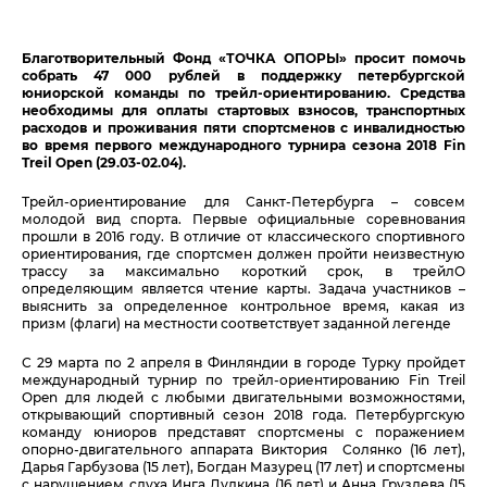
Благотворительный Фонд «ТОЧКА ОПОРЫ» просит помочь
собрать 47 000 рублей в поддержку петербургской
юниорской команды по трейл-ориентированию. Средства
необходимы для оплаты стартовых взносов, транспортных
расходов и проживания пяти спортсменов с инвалидностью
во время первого международного турнира сезона 2018
Fin
Treil
Open (29.03-02.04).
Трейл-ориентирование для Санкт-Петербурга – совсем
молодой вид спорта. Первые официальные соревнования
прошли в 2016 году. В отличие от классического спортивного
ориентирования, где спортсмен должен пройти неизвестную
трассу за максимально короткий срок, в трейлО
определяющим является чтение карты. Задача участников –
выяснить за определенное контрольное время, какая из
призм (флаги) на местности соответствует заданной легенде
С 29 марта по 2 апреля в Финляндии в городе Турку пройдет
международный турнир по трейл-ориентированию Fin Treil
Open для людей с любыми двигательными возможностями,
открывающий спортивный сезон 2018 года. Петербургскую
команду юниоров представят спортсмены с поражением
опорно-двигательного аппарата Виктория Солянко (16 лет),
Дарья Гарбузова (15 лет), Богдан Мазурец (17 лет) и спортсмены
с нарушением слуха Инга Дудкина (16 лет) и Анна Груздева (15