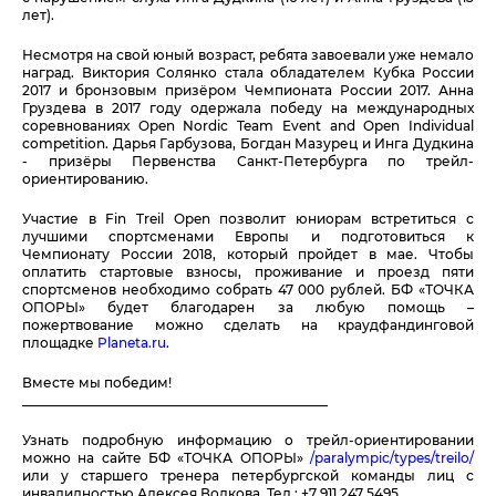
лет).
Несмотря на свой юный возраст, ребята завоевали уже немало
наград. Виктория Солянко стала обладателем Кубка России
2017 и бронзовым призёром Чемпионата России 2017. Анна
Груздева в 2017 году одержала победу на международных
соревнованиях Open Nordic Team Event and Open Individual
competition. Дарья Гарбузова, Богдан Мазурец и Инга Дудкина
- призёры Первенства Санкт-Петербурга по трейл-
ориентированию.
Участие в Fin Treil Open позволит юниорам встретиться с
лучшими спортсменами Европы и подготовиться к
Чемпионату России 2018, который пройдет в мае. Чтобы
оплатить стартовые взносы, проживание и проезд пяти
спортсменов необходимо собрать 47 000 рублей. БФ «ТОЧКА
ОПОРЫ» будет благодарен за любую помощь –
пожертвование можно сделать на краудфандинговой
площадке
Planeta.ru
.
Вместе мы победим!
______________________________________________
Узнать подробную информацию о трейл-ориентировании
можно на сайте БФ «ТОЧКА ОПОРЫ»
/paralympic/types/treilo/
или у старшего тренера петербургской команды лиц с
инвалидностью Алексея Волкова. Тел.: +7 911 247 5495