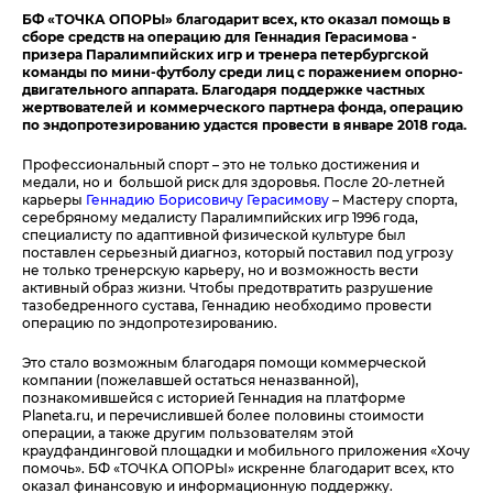
БФ «ТОЧКА ОПОРЫ» благодарит всех, кто оказал помощь в
сборе средств на операцию для Геннадия Герасимова -
призера Паралимпийских игр и тренера петербургской
команды по мини-футболу среди лиц с поражением опорно-
двигательного аппарата. Благодаря поддержке частных
жертвователей и коммерческого партнера фонда, операцию
по эндопротезированию удастся провести в январе 2018 года.
Профессиональный спорт – это не только достижения и
медали, но и большой риск для здоровья. После 20-летней
карьеры
Геннадию Борисовичу Герасимову
– Мастеру спорта,
серебряному медалисту Паралимпийских игр 1996 года,
специалисту по адаптивной физической культуре был
поставлен серьезный диагноз, который поставил под угрозу
не только тренерскую карьеру, но и возможность вести
активный образ жизни. Чтобы предотвратить разрушение
тазобедренного сустава, Геннадию необходимо провести
операцию по эндопротезированию.
Это стало возможным благодаря помощи коммерческой
компании (пожелавшей остаться неназванной),
познакомившейся с историей Геннадия на платформе
Planeta
.
ru
, и перечислившей более половины стоимости
операции, а также другим пользователям этой
краудфандинговой площадки и мобильного приложения «Хочу
помочь». БФ «ТОЧКА ОПОРЫ» искренне благодарит всех, кто
оказал финансовую и информационную поддержку.