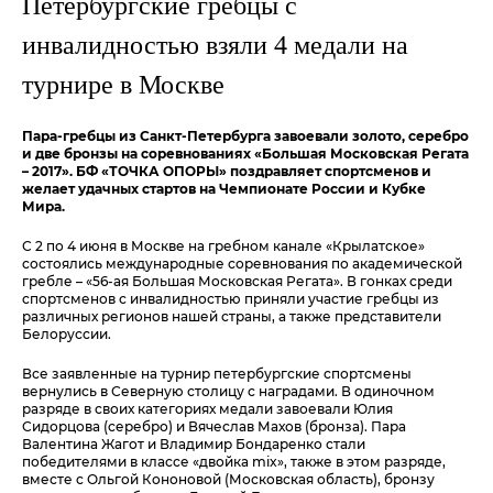
Петербургские гребцы с
инвалидностью взяли 4 медали на
турнире в Москве
Пара-гребцы из Санкт-Петербурга завоевали золото, серебро
и две бронзы на соревнованиях «Большая Московская Регата
– 2017». БФ «ТОЧКА ОПОРЫ» поздравляет спортсменов и
желает удачных стартов на Чемпионате России и Кубке
Мира.
С 2 по 4 июня в Москве на гребном канале «Крылатское»
состоялись международные соревнования по академической
гребле – «56-ая Большая Московская Регата». В гонках среди
спортсменов с инвалидностью приняли участие гребцы из
различных регионов нашей страны, а также представители
Белоруссии.
Все заявленные на турнир петербургские спортсмены
вернулись в Северную столицу с наградами. В одиночном
разряде в своих категориях медали завоевали Юлия
Сидорцова (серебро) и Вячеслав Махов (бронза). Пара
Валентина Жагот и Владимир Бондаренко стали
победителями в классе «двойка mix», также в этом разряде,
вместе с Ольгой Кононовой (Московская область), бронзу