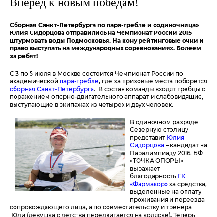
Вперед к новым победам!
Сборная Санкт-Петербурга по пара-гребле и «одиночница»
Юлия Сидорцова отправились на Чемпионат России 2015
штурмовать воды Подмосковья. На кону рейтинговые очки и
право выступать на международных соревнованиях. Болеем
за ребят!
С 3 по 5 июля в Москве состоится Чемпионат России по
академической
пара-гребле
, где за призовые места поборется
сборная Санкт-Петербурга
. В состав команды входят гребцы с
поражением опорно-двигательного аппарат и слабовидящие,
выступающие в экипажах из четырех и двух человек.
В одиночном разряде
Северную столицу
представит
Юлия
Сидорцова
– кандидат на
Паралимпиаду 2016. БФ
«ТОЧКА ОПОРЫ»
выражает
благодарность
ГК
«Фармакор»
за средства,
выделенные на оплату
проживания и переезда
сопровождающего лица, а по совместительству и тренера
Юли (девушка с детства передвигается на коляске)
.
Теперь