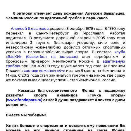
8 октября отмечает день рождения Алексей Бывальцев,
Чемпион России по адаптивной гребле и пара-каноэ.
Алексей Бывальцев
родился 8 октября 1978 года. В 1990 году
переехал в Санкт-Петербург из Ярославля. Работал
водителем. В результате дорожной аварии в 2005 году стал
инвалидом 3 группы. Благодаря упорству, силе воле и
невероятному жизнелюбию добился отличных спортивных
успехов в паралимпийских видах спорта. В составе
клуба
«БасКИ» (баскетбол на колясках)
стал серебряным и
бронзовым призером Чемпионата России. В
адаптивную
греблю
пришел в 2008 году и уже через год стал Чемпионом
России в
составе команды «4+»
и занял 9 место на Чемпионате
Мира. С 2012 года стал заниматься греблей на каное, где сразу
же показал выдающиеся успехи - стал чемпионом России.
К
оманда Благотворительного Фонда в поддержку
развития спорта инвалидов «Точка опоры»
(
www
.
fondopora
.
ru
) от всей души поздравляет Алексея с днем
рождения.
Вместе мы победим!
Узнать больше о спортсмене и оставить ему пожелание Вы
можете на его личной страничке на сайте Фонда: