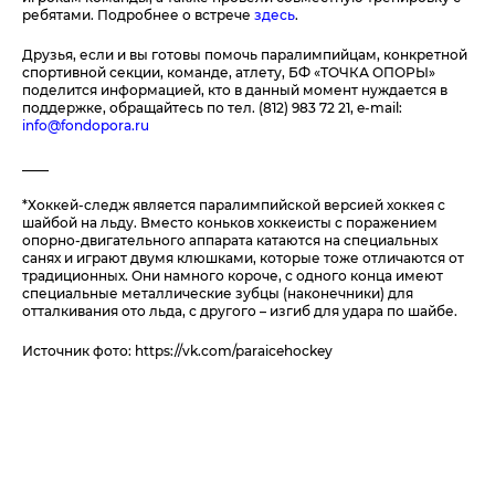
ребятами. Подробнее о встрече
здесь
.
Друзья, если и вы готовы помочь паралимпийцам, конкретной
спортивной секции, команде, атлету, БФ «ТОЧКА ОПОРЫ»
поделится информацией, кто в данный момент нуждается в
поддержке, обращайтесь по тел. (812) 983 72 21, e-mail:
info@fondopora.ru
____
*Хоккей-следж является паралимпийской версией хоккея с
шайбой на льду. Вместо коньков хоккеисты с поражением
опорно-двигательного аппарата катаются на специальных
санях и играют двумя клюшками, которые тоже отличаются от
традиционных. Они намного короче, с одного конца имеют
специальные металлические зубцы (наконечники) для
отталкивания ото льда, с другого – изгиб для удара по шайбе.
Источник фото: https://vk.com/paraicehockey