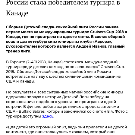
России стала победителем турнира в
Канаде
Сборная Детской следж-хоккейной лиги России заняла
первое место на международном турнире Cruisers Cup-2018 в
Канаде, где не проиграла ни одного матча. В состав сборной
вошли два петербургских юниора из клуба «Аврора»,
руководителем которого является Андрей Иванов, главный
тренер лиги.
В Торонто (2-4.11.2018, Канада) состоялся международный
турнир среди детских команд по хоккею-следж* Cruisers Cup-
2018. Сборная Детской следж-хоккейной лиги России
встретилась на льду с шестью сильнейшими командами из
США и Канады.
По результатам всех сыгранных матчей российские юниоры
одержали первую в истории Детской Лиги победу на
соревнованиях подобного уровня, не проиграв ни одной
встречи. В финале ребята встретились с представителями
США - Buffalo Sabres, который закончился со счетом 8:4. Фото с
турнира доступны
здесь
.
«Для детей это огромный опыт, ведь они прилетели на другой
континент, где они столкнулись с хоккеем, который они