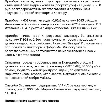
Приобрели и передали вторую пару горных лыж и креплений
к ним для Александра Яковлева (спорт глухих) на сумму 116 750
руб. благодаря частным жертвователям и подписчикам
краудфандинговой платформы Благо.ру.
Приобрели 603 бутылки воды (0,65л) на сумму 9045 руб. для
Чемпионата России по танцам на колясках-2023 благодаря ИП
Ихалайнен В.А. с учетом скидки от поставщика Шишкин Лес .
Приобрели инвентарь - 4 профессиональных футбольных мяча
на сумму 31 968 руб. Это часть крупного проекта поддержки
детей и подростков футбольной секции "Звезда". Помогли нам
пользователи платформы Добро Mail.Ru, покупатели
благотворительных сертификатов на маркетплейсе Ozon и
частные жертвователи.
Оплатили проезд на соревнования в Екатеринбурге для 3
детей и сопровождающего (тхэквондо МФТ ЛИН), 36 000 руб. с
помощью участников акции #рубльвдень, покупателей
маркетплейсов Lamoda, Ozon Забота, магазина "Есть смысл" и
пользователей Добро Mail.Ru.
Спасибо Охранному предприятию "АРМА" за ежемесячную
стипендию (15 000 руб.) Марине Бекетовой (пауэрлифтинг лиц
с ПОДА).
Продвижение адаптивного спорта