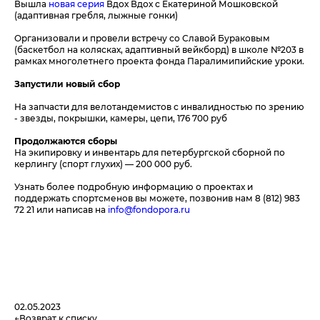
Вышла
новая серия
Вдох Вдох с Екатериной Мошковской
(адаптивная гребля, лыжные гонки)
Организовали и провели встречу со Славой Бураковым
(баскетбол на колясках, адаптивный вейкборд) в школе №203 в
рамках многолетнего проекта фонда Паралимипийские уроки.
Запустили новый сбор
На запчасти для велотандемистов с инвалидностью по зрению
- звезды, покрышки, камеры, цепи, 176 700 руб
Продолжаются сборы
На экипировку и инвентарь для петербургской сборной по
керлингу (спорт глухих) — 200 000 руб.
Узнать более подробную информацию о проектах и
поддержать спортсменов вы можете, позвонив нам 8 (812) 983
72 21 или написав на
info@fondopora.ru
02.05.2023
Возврат к списку