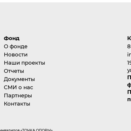
Фонд
К
О фонде
8
Новости
i
Наши проекты
1
у
Отчеты
П
Документы
ф
СМИ о нас
П
Партнеры
п
Контакты
а инвалидов «ТОЧКА ОПОРЫ»