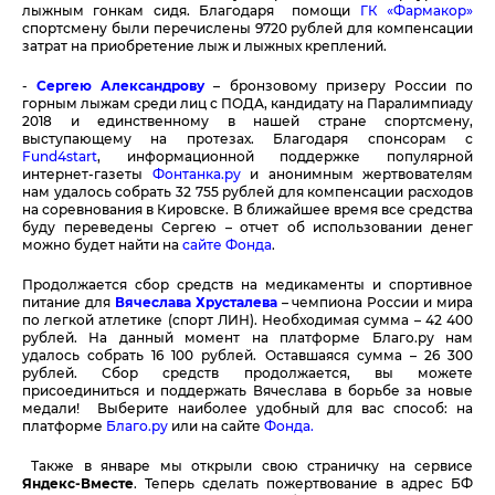
лыжным гонкам сидя. Благодаря помощи
ГК «Фармакор»
спортсмену были перечислены 9720 рублей для компенсации
затрат на
приобретение лыж и лыжных креплений.
-
Сергею Александрову
– бронзовому призеру России по
горным лыжам среди лиц с ПОДА, кандидату на Паралимпиаду
2018 и единственному в нашей стране спортсмену,
выступающему на протезах. Благодаря спонсорам с
Fund4start
, информационной поддержке популярной
интернет-газеты
Фонтанка.ру
и анонимным жертвователям
нам удалось собрать 32 755 рублей для компенсации расходов
на соревнования в Кировске. В ближайшее время все средства
буду переведены Сергею – отчет об использовании денег
можно будет найти на
сайте Фонда
.
Продолжается сбор средств на медикаменты и спортивное
питание для
Вячеслава Хрусталева
– чемпиона России и мира
по легкой атлетике (спорт ЛИН). Необходимая сумма – 42 400
рублей. На данный момент на платформе Благо.ру нам
удалось собрать 16 100 рублей. Оставшаяся сумма – 26 300
рублей. Сбор средств продолжается, вы можете
присоединиться и поддержать Вячеслава в борьбе за новые
медали! Выберите наиболее удобный для вас способ: на
платформе
Благо.ру
или на сайте
Фонда.
Также в январе мы открыли свою страничку на сервисе
Яндекс-Вместе
. Теперь сделать пожертвование в адрес БФ