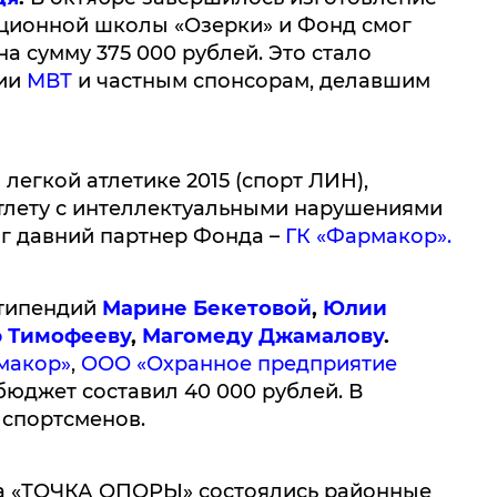
ционной школы «Озерки» и Фонд смог
на сумму 375 000 рублей. Это стало
ии
МВТ
и частным спонсорам, делавшим
легкой атлетике 2015 (спорт ЛИН),
атлету с интеллектуальными нарушениями
г давний партнер Фонда –
ГК «Фармакор».
стипендий
Марине Бекетовой
,
Юлии
 Тимофееву
,
Магомеду Джамалову
.
макор»
,
ООО «Охранное предприятие
юджет составил 40 000 рублей. В
спортсменов.
да «ТОЧКА ОПОРЫ» состоялись районные