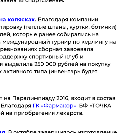
азана 18 спортсменам:
на колясках
.
Благодаря компании
пировку (теплые штаны, куртки, ботинки)
блей, которые ранее собирались на
а международный турнир по керлингу на
оревнованиях сборная завоевала
поддержку спортивный клуб и
ая выделила 250 000 рублей на покупку
активного типа (инвентарь будет
т на Паралимпиаду 2016, входит в состав
. Благодаря
ГК «Фармакор»
БФ «ТОЧКА
й на приобретения лекарств.
дя
.
В октябре завершилось изготовление