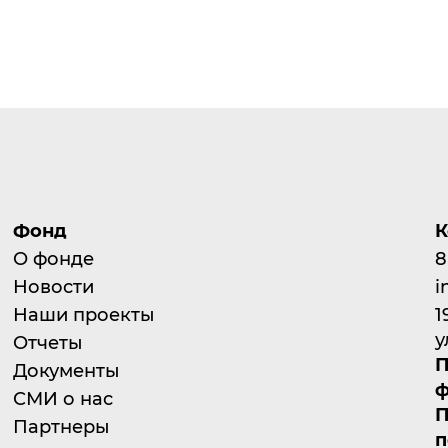
Фонд
К
О фонде
8
Новости
i
Наши проекты
1
у
Отчеты
П
Документы
ф
СМИ о нас
П
Партнеры
п