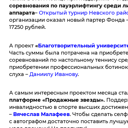
соревнования по пауэрлифтингу среди л
аппарата
–
Открытый турнир Невского рай
организации оказал новый партер Фонда –
17250 рублей.
А проект
«
Благотворительный университ
Часть суммы была потрачена на приобрет
соревнований по настольному теннису сред
приобретении профессиональных ботинок 
слуха –
Даниилу Иванову
.
А самым интересным проектом месяца ст
платформе «Продажные звезды».
Поддерж
инвалидностью в спорте высших достиже
–
Вячеслав Малафеев
. Чтобы сделать селф
с автографом достаточно поставить лучшую