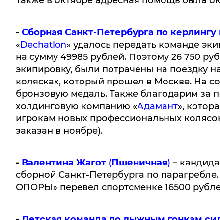
Также в октябре адресная помощь была ок
-
Сборная Санкт-Петербурга по керлингу 
«
Dechatlon
» удалось передать команде эки
на сумму 49985 рублей. Поэтому 26 750 ру
экипировку, были потрачены на поездку н
колясках, который прошел в Москве. На с
бронзовую медаль. Также благодарим за 
холдинговую компанию «
Адамант
», котор
игрокам новых профессиональных колясок 
заказан в ноябре).
-
Валентина Жагот (Пшеничная
)
– кандида
сборной Санкт-Петербурга по парагребле
ОПОРЫ» перевел спортсменке 16500 рубле
-
Детская команда по лыжным гонкам си