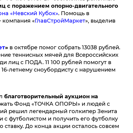
иц с поражением опорно-двигательного
она «Невский Кубок»
. Помощь в
 компания «
ГлавСтройМаркет
», выделив
ет
»
в октябре помог собрать 13038 рублей.
ение теннисных мячей для Всероссийских
и лиц с ПОДА. 11 100 рублей помогут в
16-летнему сноубордисту с нарушением
ал
благотворительный аукцион на
ать Фонд «ТОЧКА ОПОРЫ» и людей с
ний решил легендарный голкипер Зенита
и с футболистом и получить его футболку
 ставку. До конца акции осталось совсем