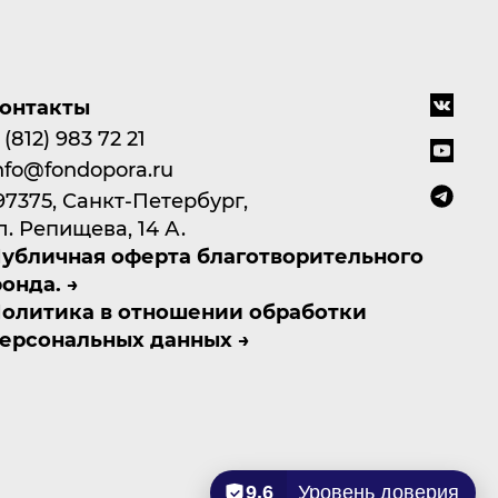
онтакты
 (812) 983 72 21
nfo@fondopora.ru
97375, Санкт-Петербург,
л. Репищева, 14 А.
убличная оферта благотворительного
онда.
олитика в отношении обработки
ерсональных данных
9.6
Уровень доверия