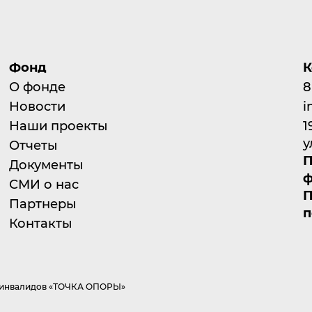
Фонд
К
О фонде
8
Новости
i
Наши проекты
1
у
Отчеты
П
Документы
ф
СМИ о нас
П
Партнеры
п
Контакты
а инвалидов «ТОЧКА ОПОРЫ»