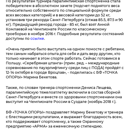
По результатам турнира паралимпийская спортсменка стала
победителем в абсолютном зачете (подсчет поднятого веса
относительно собственного по специальной формуле среди
всех весовых категорий) и в весовой категории до 52 кг,
установив три рекорда Санкт-Петербурга (отжав 85.5, 87.5 и 90
кг). Предыдущий рекорд города - 85 кг, был взят Анной
Комлаевой на Чемпионате России по классическому
троеборью в ноябре 2016 г. Подробные результаты состязаний
доступны по
ссылке
.
«Очень приятно было выступать на одном помосте с ребятами,
тем самым набраться опыта для себя и дать веру другим, кто
только начинает в этом спорте работать. Сейчас готовимся в
Польшу. «Серебряная штанга» (прим. ред. – международные
соревнования по пауэрлифтингу среди лиц с ПОДА) пройдёт с
12-14 октября в городе Вроцлав», - поделилась с БФ «ТОЧКА
ОПОРЫ» Марина Бекетова.
Также, по словам тренера спортсменки Дениса Лещева,
паралимпийскую тяжелоатлетку включили в состав сборной
Санкт-Петербурга и вместе со здоровыми спортсменами она
выступит на Чемпионате России в Суздале (ноябрь 2018 г.).
БФ «ТОЧКА ОПОРЫ» поздравляет Марину Бекетову и тренера
с блестящими результатами, и выражает благодарность всем,
кто поддерживает спортсменку, а также Охранному
предприятию «АРМА» за ежемесячную стипендию.