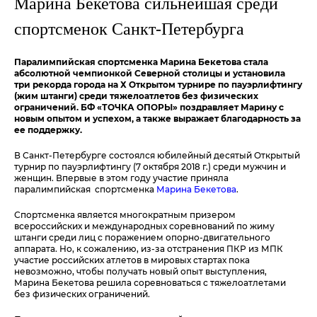
Марина Бекетова сильнейшая среди
спортсменок Санкт-Петербурга
Паралимпийская спортсменка Марина Бекетова стала
абсолютной чемпионкой Северной столицы и установила
три рекорда города на Х Открытом турнире по пауэрлифтингу
(жим штанги) среди тяжелоатлетов без физических
ограничений. БФ «ТОЧКА ОПОРЫ» поздравляет Марину с
новым опытом и успехом, а также выражает благодарность за
ее поддержку.
В Санкт-Петербурге состоялся юбилейный десятый Открытый
турнир по пауэрлифтингу (7 октября 2018 г.) среди мужчин и
женщин. Впервые в этом году участие приняла
паралимпийская спортсменка
Марина Бекетова
.
Спортсменка является многократным призером
всероссийских и международных соревнований по жиму
штанги среди лиц с поражением опорно-двигательного
аппарата. Но, к сожалению, из-за отстранения ПКР из МПК
участие российских атлетов в мировых стартах пока
невозможно, чтобы получать новый опыт выступления,
Марина Бекетова решила соревноваться с тяжелоатлетами
без физических ограничений.