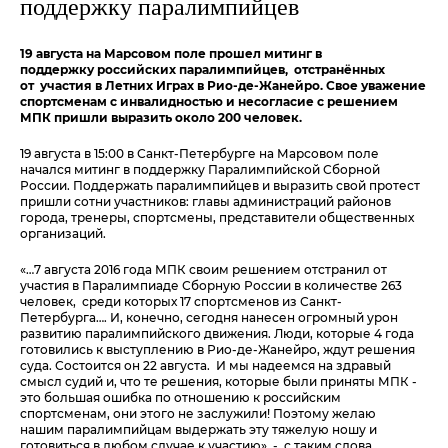
поддержку паралимпийцев
19 августа на Марсовом поле прошел митинг в
поддержку российских паралимпийцев, отстранённых
от участия в Летних Играх в Рио-де-Жанейро. Свое уважение
спортсменам с инвалидностью и несогласие с решением
МПК пришли выразить около 200 человек.
19 августа в 15:00 в Санкт-Петербурге на Марсовом поле
начался митинг в поддержку Паралимпийской Сборной
России. Поддержать паралимпийцев и выразить свой протест
пришли сотни участников: главы администраций районов
города, трене
ры, спортсмены, представители общественных
организаций.
«…7 августа 2016 года МПК своим решением отстранил от
участия в Паралимпиаде Сборную России в количестве 263
человек, среди которых 17 спортсменов из Санкт-
Петербурга…. И, конечно, сегодня нанесен огромный урон
развитию паралимпийского движения. Люди, которые 4 года
готовились к выступлению в Рио-де-Жанейро, ждут решения
суда. Состоится он 22 августа. И мы надеемся на здравый
смысл судий и, что те решения, которые были приняты МПК -
это большая ошибка по отношению к российским
спортсменам, они этого не заслужили! Поэтому желаю
нашим паралимпийцам выдержать эту тяжелую ношу и
готовиться в любом случае к участию», - с таким слова