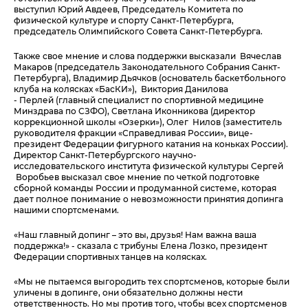
выступил Юрий Авдеев, Председатель Комитета по
физической культуре и спорту Санкт-Петербурга,
председатель Олимпийского Совета Санкт-Петербурга.
Также свое мнение и слова поддержки высказали Вячеслав
Макаров (председатель Законодательного Собрания Санкт-
Петербурга), Владимир Дьячков (основатель баскетбольного
клуба на колясках «БасКИ»), Виктория Данилова
- Перлей (главный специалист по спортивной медицине
Минздрава по СЗФО), Светлана Иконникова (директор
коррекционной школы «Озерки»), Олег Нилов (заместитель
руководителя фракции «Справедливая России», вице-
президент Федерации фигурного катания на коньках России).
Директор Санкт-Петербургского научно-
исследовательского института физической культуры Сергей
Воробьев высказал свое мнение по четкой подготовке
сборной команды России и продуманной системе, которая
дает полное понимание о невозможности принятия допинга
нашими спортсменами.
«Наш главный допинг – это вы, друзья! Нам важна ваша
поддержка!» - сказала с трибуны Елена Лозко, президент
Федерации спортивных танцев на колясках.
«Мы не пытаемся выгородить тех спортсменов, которые были
уличены в допинге, они обязательно должны нести
ответственность. Но мы против того, чтобы всех спортсменов