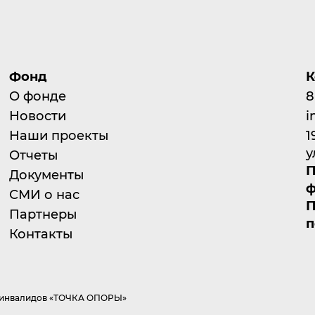
Фонд
К
О фонде
8
Новости
i
Наши проекты
1
у
Отчеты
П
Документы
ф
СМИ о нас
П
Партнеры
п
Контакты
а инвалидов «ТОЧКА ОПОРЫ»