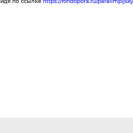
ойдя по ссылке
https://fondopora.ru/paralimpijsky