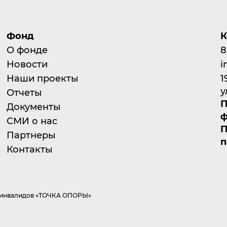
Фонд
К
О фонде
8
Новости
i
Наши проекты
1
у
Отчеты
П
Документы
ф
СМИ о нас
П
Партнеры
п
Контакты
а инвалидов «ТОЧКА ОПОРЫ»