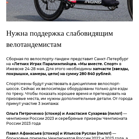
Нужна поддержка слабовидящим
велотандемистам
Сборная по велоспорту-тандем представит Санкт-Петербург
на
«Летних Играх Паралимпийцев. «Мы вместе. Спорт»
в
Ижевске 24-28 мая. Для этого необходимы
запчасти (звезды,
покрышки, камеры, цепи) на сумму 280 840 рублей
.
Спортсмены будут участвовать в дисциплине велоспорт-
шоссе. Сейчас их велосипеды оборудованы только для езды
по треку. Чтобы показать хорошее время и претендовать на
призовые места, им нужны дополнительные детали. От города
примут участие 3 экипажа:
Ольга Петроченко (стокер) и Анастасия Сухарева (пилот)
—
чемпионки России 2023 и серебряные призеры Чемпионата
России 2023 года
Павел Афанасьев (стокер) и Ильясов Руслан (пилот
)
—
бронзовые призеры Чемпионатов России 2022 и 2023 года, а