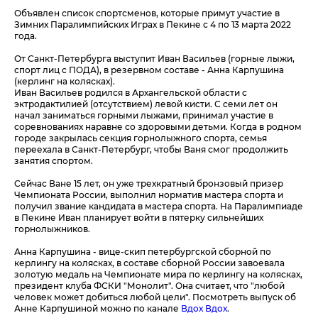
Объявлен список спортсменов, которые примут участие в
Зимних Паралимпийских Играх в Пекине с 4 по 13 марта 2022
года.
От Санкт-Петербурга выступит Иван Васильев (горные лыжи,
спорт лиц с ПОДА), в резервном составе - Анна Карпушина
(керлинг на колясках).
Иван Васильев родился в Архангельской области с
эктродактилией (отсутствием) левой кисти. С семи лет он
начал заниматься горными лыжами, принимал участие в
соревнованиях наравне со здоровыми детьми. Когда в родном
городе закрылась секция горнолыжного спорта, семья
переехала в Санкт-Петербург, чтобы Ваня смог продолжить
занятия спортом.
Cейчас Ване 15 лет, он уже трехкратный бронзовый призер
Чемпионата России, выполнил норматив мастера спорта и
получил звание кандидата в мастера спорта. На Паралимпиаде
в Пекине Иван планирует войти в пятерку сильнейших
горнолыжников.
Анна Карпушина - вице-скип петербургской сборной по
керлингу на колясках, в составе сборной России завоевала
золотую медаль на Чемпионате мира по керлингу на колясках,
президент клуба ФСКИ "Монолит". Она считает, что "любой
человек может добиться любой цели". Посмотреть выпуск об
Анне Карпушиной можно по канале
Вдох Вдох
.