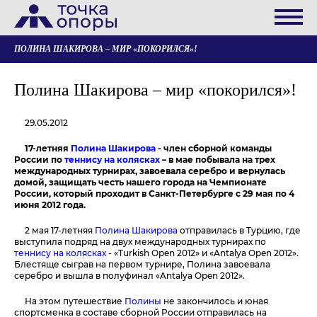
ПОЛИНА ШАКИРОВА – МИР «ПОКОРИЛСЯ»!
Полина Шакирова – мир «покорился»!
29.05.2012
17-летняя
Полина Шакирова
- член сборной команды
России по
теннису на колясках
– в мае побывала на трех
международных турнирах, завоевала серебро и вернулась
домой, защищать честь нашего города на Чемпионате
России, который проходит в Санкт-Петербурге с 29 мая по 4
июня 2012 года.
2 мая 17-летняя
Полина Шакирова
отправилась в Турцию, где
выступила подряд на двух международных турнирах по
теннису на колясках
- «Turkish Open 2012» и «Antalya Open 2012».
Блестяще сыграв на первом турнире, Полина завоевала
серебро и вышла в полуфинал «Antalya Open 2012».
На этом путешествие
Полины
не закончилось и юная
спортсменка в составе сборной России отправилась на