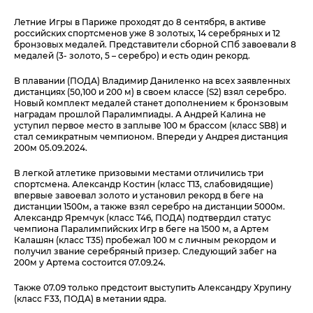
Летние Игры в Париже проходят до 8 сентября, в активе
российских спортсменов уже 8 золотых, 14 серебряных и 12
бронзовых медалей. Представители сборной СПб завоевали 8
медалей (3- золото, 5 – серебро) и есть один рекорд.
В плавании (ПОДА) Владимир Даниленко на всех заявленных
дистанциях (50,100 и 200 м) в своем классе (S2) взял серебро.
Новый комплект медалей станет дополнением к бронзовым
наградам прошлой Паралимпиады. А Андрей Калина не
уступил первое место в заплыве 100 м брассом (класс SB8) и
стал семикратным чемпионом. Впереди у Андрея дистанция
200м 05.09.2024.
В легкой атлетике призовыми местами отличились три
спортсмена. Александр Костин (класс T13, слабовидящие)
впервые завоевал золото и установил рекорд в беге на
дистанции 1500м, а также взял серебро на дистанции 5000м.
Александр Яремчук (класс Т46, ПОДА) подтвердил статус
чемпиона Паралимпийских Игр в беге на 1500 м, а Артем
Калашян (класс Т35) пробежал 100 м с личным рекордом и
получил звание серебряный призер. Следующий забег на
200м у Артема состоится 07.09.24.
Также 07.09 только предстоит выступить Александру Хрупину
(класс F33, ПОДА) в метании ядра.