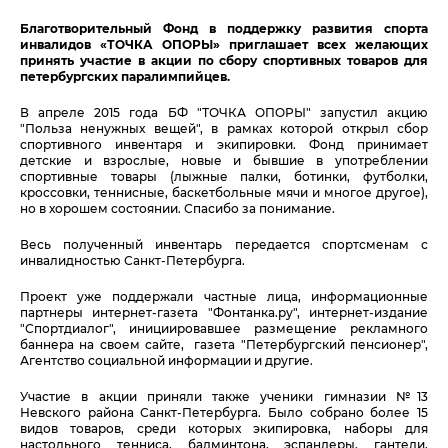
Благотворительный Фонд в поддержку развития спорта
инвалидов «ТОЧКА ОПОРЫ»
приглашает всех желающих
принять участие в акции по сбору спортивных товаров для
петербургских паралимпийцев.
В апреле 2015 года БФ "ТОЧКА ОПОРЫ" запустил акцию
"Польза ненужных вещей", в рамках которой открыл сбор
спортивного инвентаря и экипировки. Фонд принимает
детские и взрослые, новые и бывшие в употреблении
спортивные товары (лыжные палки, ботинки, футболки,
кроссовки, теннисные, баскетбольные мячи и многое другое),
но в хорошем состоянии. Спасибо за понимание.
Весь полученный инвентарь передается спортсменам с
инвалидностью Санкт-Петербурга.
Проект уже поддержали частные лица, информационные
партнеры интернет-газета "Фонтанка.ру", интернет-издание
"Спортдиалог", инициировавшее размещение рекламного
баннера
на своем сайте, газета "Петербургский пенсионер",
Агентство социальной информации и другие.
Участие в акции приняли также ученики гимназии №13
Невского района Санкт-Петербурга. Было собрано более 15
видов товаров, среди которых экипировка, наборы для
настольного тенниса, бадминтона, эспандеры, гантели,