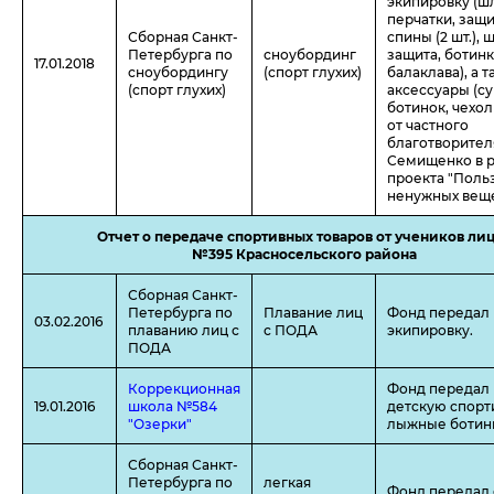
экипировку (шл
перчатки, защи
Сборная Санкт-
спины (2 шт.), 
Петербурга по
сноубординг
защита, ботинк
17.01.2018
сноубордингу
(спорт глухих)
балаклава), а 
(спорт глухих)
аксессуары (с
ботинок, чехол
от частного
благотворител
Семищенко в 
проекта "Поль
ненужных веще
Отчет о передаче спортивных товаров от учеников ли
№395 Красносельского района
Сборная Санкт-
Петербурга по
Плавание лиц
Фонд передал
03.02.2016
плаванию лиц с
с ПОДА
экипировку.
ПОДА
Коррекционная
Фонд передал
19.01.2016
школа №584
детскую спорт
"Озерки"
лыжные ботин
Сборная Санкт-
Петербурга по
легкая
Фонд передал 