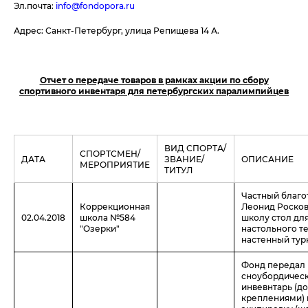
Эл.почта:
info@fondopora.ru
Адрес: Санкт-Петербург, улица Репищева 14 А.
Отчет о передаче товаров в рамках акции по сбору
спортивного инвентаря для петербургских паралимпийцев
ВИД СПОРТА/
СПОРТСМЕН/
ДАТА
ЗВАНИЕ/
ОПИСАНИЕ
МЕРОПРИЯТИЕ
ТИТУЛ
Частный благо
Коррекционная
Леонид Росков
02.04.2018
школа №584
школу стол дл
"Озерки"
настольного т
настенный тур
Фонд передал
сноубордичес
инвевнтарь (до
креплениями) 