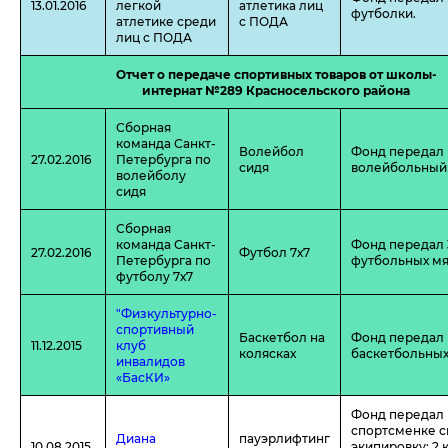
13.01.2016
легкой
атлетика лиц
футболки.
атлетике среди
с ПОДА
лиц с ПОДА
Отчет о передаче спортивных товаров от школы-
интернат №289 Красносельского района
Сборная
команда Санкт-
Волейбол
Фонд передал
27.02.2016
Петербурга по
сидя
волейбольный 
волейболу
сидя
Сборная
команда Санкт-
Фонд передал 
27.02.2016
Футбол 7х7
Петербурга по
футбольных мя
футболу 7х7
"Физкультурно-
спортивный
Баскетбол на
Фонд передал 
11.12.2015
клуб
колясках
баскетбольных
инвалидов
«БасКИ»
Фонд передал
спортсменке 
Диана
пауэрлифтинг
10.08.2015
экипировку: 2 