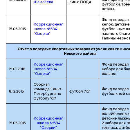
Шамсеева
лиц с ПОДА
футболки, тре
штаны.
Фонд передал 
Коррекционная
кепок, детские
15.06.2015
школа №584
футбольные ш
"Озерки"
частного благ
Галины Чернов
Отчет о передаче спортивных товаров от учеников гимна
Невского района
Коррекционная
Фонд передал 
19.01.2016
школа №584
набора для ба
"Озерки"
воланы.
Сборная
команда Санкт-
Фонд передал
8.12.2015
футбол 7х7
Петербурга по
футбольный мя
футболу 7х7
Фонд передал 
волейбольных 
Коррекционная
детские лыжны
15.06.2015
школа №584
2 набора для 
"Озерки"
тенниса, фитбо