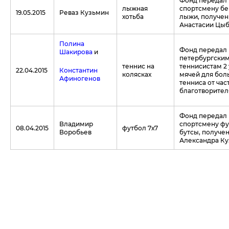
лыжная
спортсмену б
19.05.2015
Реваз Кузьмин
хотьба
лыжи, получен
Анастасии Цы
Полина
Фонд передал
Шакирова
и
петербургски
теннис на
теннисистам 2
22.04.2015
Константин
колясках
мячей для бол
Афиногенов
тенниса от час
благотворител
Фонд передал
Владимир
спортсмену ф
08.04.2015
футбол 7х7
Воробьев
бутсы, получе
Александра Ку