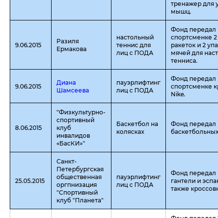
тренажер для 
мышц.
Фонд передал
настольный
спортсменке 2
Разиля
9.06.2015
теннис для
ракеток и 2 уп
Ермакова
лиц с ПОДА
мячей для нас
тенниса.
Фонд передал
Диана
пауэрлифтинг
9.06.2015
спортсменке к
Шамсеева
лиц с ПОДА
Nike.
"Физкультурно-
спортивный
Баскетбол на
Фонд передал 
8.06.2015
клуб
колясках
баскетбольных
инвалидов
«БасКИ»"
Санкт-
Петербургская
Фонд передал 
общественная
пауэрлифтинг
25.05.2015
гантели и эспа
оргпнизация
лиц с ПОДА
также кроссовк
"Спортивный
клуб "Планета"
Фонд передал 