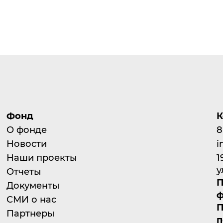
Фонд
К
О фонде
8
Новости
i
Наши проекты
1
у
Отчеты
П
Документы
ф
СМИ о нас
П
Партнеры
п