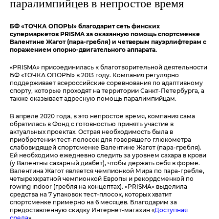
паралимпийцев в непростое время
БФ «ТОЧКА ОПОРЫ» благодарит сеть финских
супермаркетов PRISMA за оказанную помощь спортсменке
Валентине Жагот (пара-гребля) и четверым пауэрлифтерам с
поражением опорно-двигательного аппарата.
«PRISMA» присоединилась к благотворительной деятельности
БФ «ТОЧКА ОПОРЫ» в 2013 году. Компания регулярно
поддерживает всероссийские соревнования по адаптивному
спорту, которые проходят на территории Санкт-Петербурга, а
также оказывает адресную помощь паралимпийцам.
В апреле 2020 года, в это непростое время, компания сама
обратилась в Фонд с готовностью принять участие в
актуальных проектах. Острая необходимость была в
приобретении тест-полосок для говорящего глюкометра
слабовидящей спортсменке Валентине Жагот (пара-гребля).
Ей необходимо ежедневно следить за уровнем сахара в крови
(у Валентны сахарный диабет), чтобы держать себя в форме.
Валентина Жагот является чемпионкой Мира по пара-гребле,
четырехкратной чемпионкой Европы и рекордсменкой по
rowing indoor (гребля на концептах). «PRISMA» выделила
средства на 7 упаковок тест-плосок, которых хватит
спортсменке примерно на 6 месяцев. Благодарим за
предоставленную скидку Интернет-магазин «
Доступная
среда
».