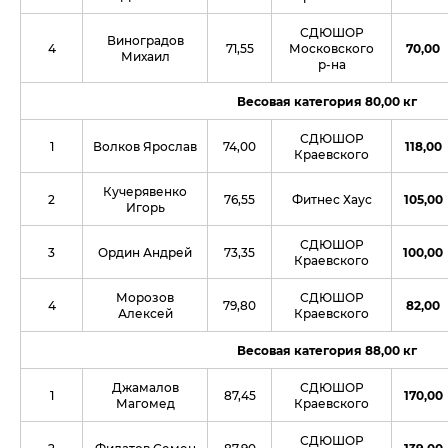
СДЮШОР
Виноградов
4
71,55
Московского
70,00
Михаил
р-на
Весовая категория 80,00 кг
СДЮШОР
1
Волков Ярослав
74,00
118,00
Краевского
Кучерявенко
2
76,55
Фитнес Хаус
105,00
Игорь
СДЮШОР
3
Ордин Андрей
73,35
100,00
Краевского
Морозов
СДЮШОР
4
79,80
82,00
Алексей
Краевского
Весовая категория 88,00 кг
Джамалов
СДЮШОР
1
87,45
170,00
Магомед
Краевского
СДЮШОР