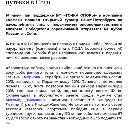
путевки в Сочи
14 июня при поддержке БФ «ТОЧКА ОПОРЫ» и компании
«КофеС» прошел Открытый турнир Санкт-Петербурга по
пауэрлифтингу лиц с поражением опорно-двигательного
аппарата. Победители соревнований отправятся на Кубок
России в г. Сочи.
14 июня в КЦ «Троицкий» за поездку в Сочи на Кубок России по
пауэрлифтингу (жим лежа) лиц с ПОДА боролись более 40
спортсменов. Борьба была напряженной: взлеты и падения,
личные рекорды, новые разряды.
Абсолютную победу, пожав наибольший вес по отношению к
весу собственного тела, в женском первенстве одержала
Татьяна Смирнова
- серебряный призер Чемпионата России
2015, кандидат на Паралимпиаду 2016. Татьяна с легкостью
пожала 110 кг, почти повторив личный рекорд Паралимпиды
2016, где она стала пятой, подняв штангу весом 112 кг.
Сильнейшим в абсолютном зачете среди мужчин стал
Магомед Джамалов
– чемпион России 2015, кандидат на
Летние Игры в Рио-де-Жанейро. Не смотря на то, что в своей
весовой категории спортсмен победил еще в первом
турниром круге, подняв штангу 150 кг при собственном весе 87
кг, для абсолютного первенства необходимо было поднять 170
кг.