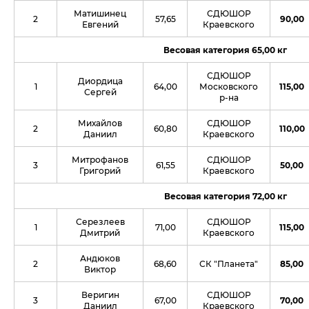
Матишинец
СДЮШОР
2
57,65
90,00
Евгений
Краевского
Весовая категория 65,00 кг
СДЮШОР
Диордица
1
64,00
Московского
115,00
Сергей
р-на
Михайлов
СДЮШОР
2
60,80
110,00
Даниил
Краевского
Митрофанов
СДЮШОР
3
61,55
50,00
Григорий
Краевского
Весовая категория 72,00 кг
Серезлеев
СДЮШОР
1
71,00
115,00
Дмитрий
Краевского
Андюков
2
68,60
СК "Планета"
85,00
Виктор
Веригин
СДЮШОР
3
67,00
70,00
Даниил
Краевского