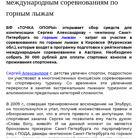
международным соревнованиям по
горным лыжам
БФ «ТОЧКА ОПОРЫ» открывает сбор средств для
компенсации Сергею Александрову – чемпиону Санкт-
Петербурга по
горным лыжам
- затрат на участие в
соревнованиях по горным лыжам в Кировске (Муромская
обл.), которые входят в программу подготовки к рейтинговым
международным соревнованиям в Австрии. Необходимо
собрать 30 000 рублей для оплаты стартовых взносов и
проживания спортсмена.
Сергей
Александров
с детства увлечен спортом, подростком
он участвовал в многочисленных юношеских соревнованиях
по спортивному туризму. Со временем эти увлечения
переросли в занятия экстремальным лыжным туризмом и
альпинизмом предельных категорий сложности.
В 2009 г., совершая тренировочное восхождение на Эльбрус,
он поскользнулся и упал, получив множественные травмы и
обморожение ног, что в итоге привело к их ампутации. Но
спортивная закалка Сергея не позволила ему пасть духом:
«Слава Богу, живой!» И на данный момент он является
бронзовым призером Санкт-Петербурга по пауэрлифтингу
лиц с ПОДА, дважды чемпионом Санкт-Петербурга по горным