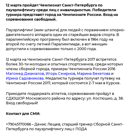
12 марта пройдет Чемпионат Санкт-Петербурга по
пауэрлифтингу среди лиц с инвалидностью. Победители
турнира представят город на Чемпионате России. Вход на
соревнования свободный.
Пауэрлифтинг (жим штанги) для людей с поражением опорно-
двигательного аппарата один из старейших видов спорта. В
паралимпийскую программу был включен в 1964 году на
второй по счету летней Паралимпиаде, а вот женщин
допустили к соревнованиям только с 2000 года.
12 марта на Чемпионате Санкт-Петербурга 2017 встретятся
более 30-ти молодых и опытных спортсменов, среди которых
члены сборной города, призеры Чемпионата России 2016
Магомед Джамалов
,
Игорь Смирнов
,
Марина Бекетова
и
Ирина Садовникова
. Медалисты турнира получат путевку на
Чемпионат России 2017, который состоится 2-7 мая в Курске.
Приходите поддержать атлетов, соревнования пройдут в
СДЮШОР Московского района по адресу: ул. Костюшко, д. 38.
Вход свободный!
Контакт для СМИ:
+79045170066 – Денис Лещев, старший тренер Сборной Санкт-
Петербурга по пауэрлифтингу лиц с ПОДА