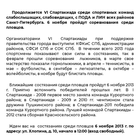
Продолжается VI Спартакиада среди спортивных команд
слабослышащих, слабовидящих, с ПОДА и ЛИН всех районов
Санкт-Петербурга.
6 ноября пройдут соревнования среди
пловцов.
Организаторами VI Спартакиады при поддержке
правительства города выступили: КФКиС СПб, администрации
районов, СФСИ СПб и СОК СПб.
В течении всего 2013 года
спортсмены показывают свои силы в состязаниях, так в
феврале прошли соревнования лыжников, в марте свое
мастерство показали горнолыжники, в апреле – теннисисты, в
мае – футболисты, в сентябре – легкоатлеты, в октябре –
волейболисты, в ноябре будут блистать пловцы.
Ближайшие состязания среди пловцов пройдут 6 ноября 2013
г. Приятно вспомнить победителей прошлых лет. В I
Спартакиаде - 2008 первое место заняла команда Курортного
района; в Спартакиаде - 2009 и 2010 гг. чемпионом стала
дружина Пушкинского района; в Спартакиаде-2011 победила
команда Курортного района. Лучшей командой Спартакиады -
2012 стала сборная Красносельского района.
Ждем вас на состязаниях среди пловцов
6 ноября 2013 г. по
адресу: ул. Хлопина, д. 10, начало в 12:00 (вход свободный).