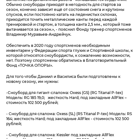
Обычно сноуборды приходят в негодность для стартов за
сезон, конечно зависит ещё от состояния снега и крутизны
спусков, если постоянно катать на леденистых склонах,
приходится точить металлические канты перед каждой
тренировкой и стартом, а толщина канта 2,5 мм., который тоже
вытачивается за сезон.», - пояснил Фонду тренер спортсменов
Владимир Муравьев-Андрейчук.
Обеспечить в 2020 году спортсменов необходимым
инвентарем у Федерации спорта глухих и Спортивной школы, к
которой относятся сноубордисты, к сожалению возможности,
нет. Поэтому спортсмены обратились в Благотворительный
Фонд «ТОЧКА ОПОРЫ».
Для того чтобы Даниил и Василиса были подготовлены к
новому сезону, им нужны:
-Сноуборд для гигант-слалома: Oxess (GS) (RG Titanal P-tex)
Модель: RG 185 19,0; жесткость Hard; под закладные AllFlex –
стоимость 102 500 рублей;
- Сноуборд для слалома: Oxess (SL) (RS Titanal P-tex) Модель: RS
164; жесткость Hard; под закладные AllFlex - стоимость 102 500
рублей;
- Сноуборд для слалома: Kessler под закладные AllFlex