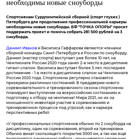
необходимы новые сноуборды
Спортсменам Сурдлимпийской сборной (спорт глухих )
Петербурга для продолжения профессиональной карьеры
необходимы новые сноуборды. БФ "ТОЧКА ОПОРЫ" просит
поддержать проект и помочь собрать 281 500 рублей на 3
сноуборда.
Даниил Иванов
и Василиса Гаффарова являются членами
сборной команды Санкт-Петербурга и России по сноуборду.
Даниил (мастер спорта) выступает уже более 10 лет, на
Чемпионате России 2020 года занял 2-е место в дисциплине
гигант-слалом. Василиса выступает более 5 лет, последнее
достижение - 1-е место в дисциплине слалом на Чемпионате
России 2020 года. Спортсмены регулярно становятся
призерами различных состязаний. В преддверии нового
соревновательного и тренировочного сезона спортсмены
планируют выступление на всероссийских состязаниях и
подготовку к отбору на чемпионат Мира 2021, но из-за
изношенного инвентаря участие в соревнованиях и
тренировочном процессе под угрозой, как и карьера
перспективных ребят.
«У профессиональных спортсменов обычно по 2 сноуборда на
дисциплину, один на соревнования, второй на тренировки.
Обычно выкат скользящего покрытия 3000 км, а так как ещё
выполняется динамичная работа - изнашивается сердечник.