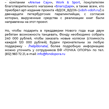
– компании «
Ателье Саун
»,
Work & Sport
, покупателям
благотворительного магазина «
БлагоДаря
», а также всем, кто
приобрел арт-издание проекта «ВДОХ_ВДОХ» (
vdoh-vdoh.ru/
) о
двенадцати петербургских паралимпийцах, с согласия
которых, вырученные средства с реализации книг были
направлены на этот проект.
Но, чтобы подарить в преддверии Нового года еще двум
ребятам возможность танцевать, Фонду необходимо собрать
240 000 рублей, чтобы заказать новые коляски (стоимость
каждой 120 000 рублей). Будем признательны за любую
поддержку -
/help/donate/
, более подробную информацию
можно уточнить у сотрудников БФ «ТОЧКА ОПОРЫ» по тел.
(812) 983 72 21, e-mail:
info@fondopora.ru