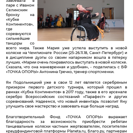
завоевала в
паре с Иваном
Селинским
бронзу на
«Кубке
Континентов»,
где
соревнуются
сильнейшие
танцоры со
всего мира. Также Мария уже успела выступить в новой
коляске на Чемпионате России (25-26.11.18, Санкт-Петербург) и
в дисциплине дуэты со своим напарником вошла в пятерку
лучших. «Марии очень понравилось выступать в новой коляске.
Сказала, что она маневренная и удобная», - поделилась с БФ
«ТОЧКА ОПОРЫ» Антонина Гречко, тренер спортсменки.
Ян Подольницкий уже в свои 12 лет является серебряным
призером первого детского турнира, который прошел в
рамках «Кубка Континентов» в 2017 году, также в его арсенале
серебро Всероссийских состязаний «Парафест» и других
соревнований. Надеемся, что новый инвентарь позволит Яну
улучшить свое мастерство и завоевать еще больше наград.
Благотворительный Фонд «ТОЧКА ОПОРЫ» выражает
благодарность за возможность приобрести ребятам
танцевальные коляски частным жертвователям, посетителям
краудфандинговой платформы Planeta.ru, Благо.ру, партнерам