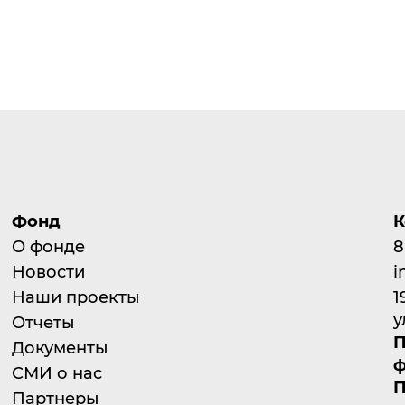
Фонд
К
О фонде
8
Новости
i
Наши проекты
1
у
Отчеты
П
Документы
ф
СМИ о нас
П
Партнеры