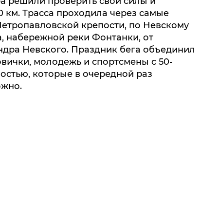
ра решили проверить свои силы и
10 км. Трасса проходила через самые
Петропавловской крепости, по Невскому
а, набережной реки Фонтанки, от
ндра Невского. Праздник бега объединил
овички, молодежь и спортсмены с 50-
ностью, которые в очередной раз
ожно.