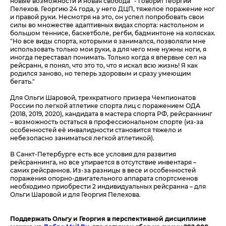
новые возможности и новая свобода" - говорит Георгий
Пелехов. Георгию 24 года, у него ДЦП, тяжелое поражение ног
и правой руки. Несмотря на это, он успел попробовать свои
силы во множестве адаптивных видах спорта: настольном и
большом теннисе, баскетболе, регби, бадминтоне на колясках.
"Но все виды спорта, которыми я занимался, позволяли мне
использовать только мои руки, а для чего мне нужны ноги, я
иногда переставал понимать. Только когда я впервые сел на
рейсранн, я понял, что это то, что я искал всю жизнь! Я как
родился заново, но теперь здоровым и сразу умеющим
бегать."
Для Ольги Шаровой, трехкратного призера Чемпионатов
России по легкой атлетике спорта лиц с поражением ОДА
(2018, 2019, 2020), кандидата в мастера спорта РФ, рейсраннинг
– возможность остаться в профессиональном спорте (из-за
особенностей её инвалидности становится тяжело и
небезопасно заниматься легкой атлетикой).
В Санкт-Петербурге есть все условия для развития
рейсраннинга, но все упирается в отсутствие инвентаря –
самих рейсраннов. Из-за разницы в весе и особенностей
поражения опорно-двигательного аппарата спортсменов
необходимо приобрести 2 индивидуальных рейсранна – для
Ольги Шаровой и для Георгия Пелехова.
Поддержать Ольгу и Георгия в перспективной дисциплине