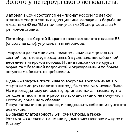
Золото у петербургского легкоатлета!
9 апреля в Сочи состоялся Чемпионат России по легкой
атлетике спорта слепых в дисциплине марафон. В борьбе на
дистанции 42 км 195м приняли участие 23 спортсмена из 9
регионов страны.
Петербуржец Сергей Шарапов завоевал золото в классе Б3
(слабовидящие), улучшив личный рекорд.
"Марафон дался мне очень тяжело - начиная с довольно
сжатой подготовки, проходившей в условиях нестабильной
весенней питерской погоды. И сама трасса - семь кругов
асфальта с бетонной подложкой и ограждениями по бокам
энтузиазма бежать не добавляли.
В день марафона почти ничего вокруг не воспринимал. Со
старта на эмоциях полетел вперёд, быстрее, чем нужно было.
Но к двенадцатому километру организм начал намекать, что
сегодня в таком темпе работать всю дистанцию не получится.
Поэтому понемногу сбавлял.
Результатом очень доволен, и представить себе не мог, что это
возможно.
Выражаю благодарность БФ Точка Опоры, а также
id89978028 Алексею Лашманову, Дмитрию Павлову и Андрею
Гостеву"