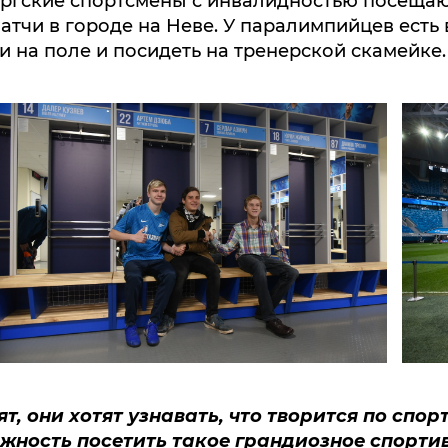
атчи в городе на Неве. У паралимпийцев есть
 на поле и посидеть на тренерской скамейке.
т, они хотят узнавать, что творится по спор
можность посетить такое грандиозное спорти