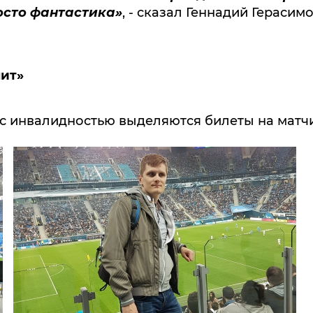
осто фантастика»
, - сказал Геннадий Герасим
ит»
 инвалидностью выделяются билеты на матчи