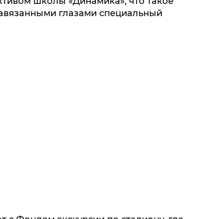
ктивом школы «Динамика», что такое
 завязанными глазами специальный
 с Фондом экскурсии по стадиону, где