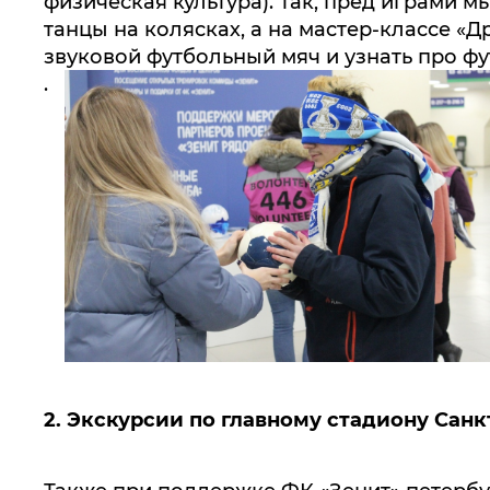
физическая культура). Так, пред играми
танцы на колясках, а на мастер-классе 
звуковой футбольный мяч и узнать про ф
.
2.
Экскурсии по главному стадиону Сан
Также при поддержке ФК «Зенит» петербу