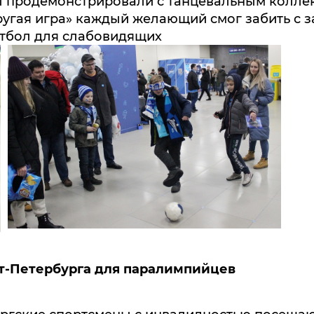
 мы продемонстрировали с танцевальным колле
«Другая игра» каждый желающий смог забить с
утбол для слабовидящих
кт-Петербурга для паралимпийцев
ргские спортсмены с инвалидностью посещают