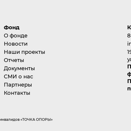
Фонд
К
О фонде
8
Новости
i
Наши проекты
1
у
Отчеты
П
Документы
ф
СМИ о нас
П
Партнеры
п
Контакты
а инвалидов «ТОЧКА ОПОРЫ»