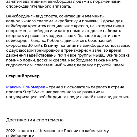
занятий адаптивным вейкбордом людьми с поражениями
опорно-двигательного аппарата.
Вейкбординг - вид спорта, сочетающий элементы
воднолыжного слалома, акробатику и прыжки. К доске для
вейкборда крепится специальное кресло, на котором сидит
спортсмен, а лебедка или катер помогают доске набирать
скорость и рассекать водную гладь. Главное в адаптивном
вейкборде – баланс. Лебедка двигается с безопасной
скоростью 30 км/ч. 15 минут катания на вейкборде сопоставимо
с двухчасовой тренировкой в тренажерном зале: во время
движения задействованы почти все группы мышц. Экипировка:
помимо лодки, доски и кресла, необходимо также иметь
гидрокостюм, спасательный жилет, веревку с ручкой, шлем.
Старший тренер
Максим Пономарев
– тренер и основатель первого в стране
проекта Step2Wake, направленного на развитие и
популяризацию вейкбординга среди людей с инвалидностью.
Достижения спортсмена
2022 - золото на Чемпионате России по кабельному
вейкбордингу