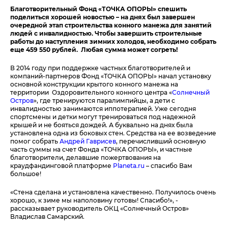
Благотворительный Фонд «ТОЧКА ОПОРЫ» спешить
поделиться хорошей новостью – на днях был завершен
очередной этап строительства конного манежа для занятий
людей с инвалидностью. Чтобы завершить строительные
работы до наступления зимних холодов, необходимо собрать
еще 459 550 рублей. Любая сумма может согреть!
В 2014 году при поддержке частных благотворителей и
компаний-партнеров Фонд «ТОЧКА ОПОРЫ» начал установку
основной конструкции крытого конного манежа на
территории Оздоровительного конного центра «
Солнечный
Остров
», где тренируются паралимпийцы, а дети с
инвалидностью занимаются иппотерапией. Уже сегодня
спортсмены и детки могут тренироваться под надежной
крышей и не бояться дождей. А буквально на днях была
установлена одна из боковых стен. Средства на ее возведение
помог собрать
Андрей Гаврисев
, перечисливший основную
часть суммы на счет Фонда «ТОЧКА ОПОРЫ», и частные
благотворители, делавшие пожертвования на
краудфандинговой платформе
Planeta.ru
– спасибо Вам
большое!
«Стена сделана и установлена качественно.
Получилось очень
хорошо, к зиме мы наполовину готовы! Спасибо!», -
рассказывает руководитель ОКЦ «Солнечный Остров»
Владислав Самарский.