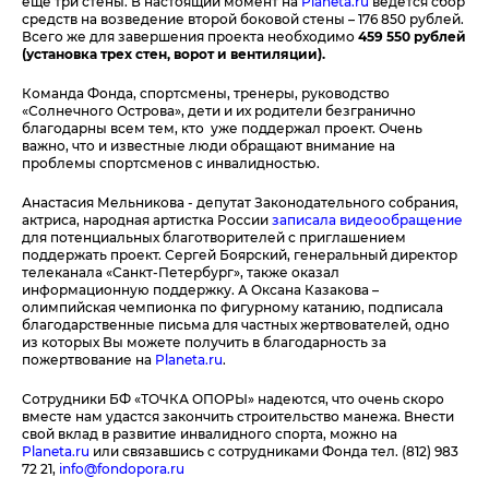
еще три стены. В настоящий момент на
Planeta.ru
ведется сбор
средств на возведение второй боковой стены – 176 850 рублей.
Всего же для завершения проекта необходимо
459 550 рублей
(установка трех стен, ворот и вентиляции).
Команда Фонда, спортсмены, тренеры, руководство
«Солнечного Острова», дети и их родители безгранично
благодарны всем тем, кто уже поддержал проект. Очень
важно, что и известные люди обращают внимание на
проблемы спортсменов с инвалидностью.
Анастасия Мельникова - депутат Законодательного собрания,
актриса, народная артистка России
записала видеообращение
для потенциальных благотворителей с приглашением
поддержать проект. Сергей Боярский, генеральный директор
телеканала «Санкт-Петербург», также оказал
информационную поддержку. А Оксана Казакова –
олимпийская чемпионка по фигурному катанию, подписала
благодарственные письма для частных жертвователей, одно
из которых Вы можете получить в благодарность за
пожертвование на
Planeta.ru
.
Сотрудники БФ «ТОЧКА ОПОРЫ» надеются, что очень скоро
вместе нам удастся закончить строительство манежа. Внести
свой вклад в развитие инвалидного спорта, можно на
Planeta
.
ru
или связавшись с сотрудниками Фонда тел. (812) 983
72 21,
info@fondopora.ru