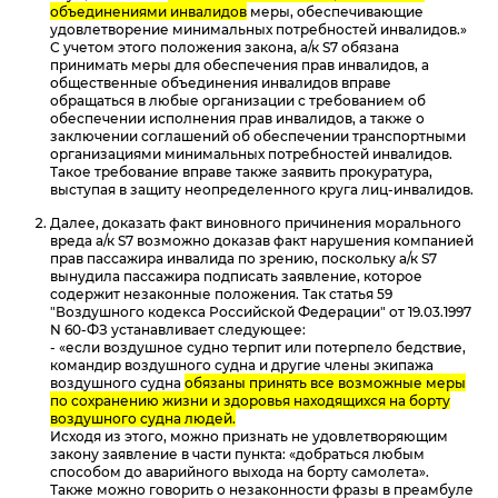
объединениями инвалидов
меры, обеспечивающие
удовлетворение минимальных потребностей инвалидов.»
С учетом этого положения закона, а/к S7 обязана
принимать меры для обеспечения прав инвалидов, а
общественные объединения инвалидов вправе
обращаться в любые организации с требованием об
обеспечении исполнения прав инвалидов, а также о
заключении соглашений об обеспечении транспортными
организациями минимальных потребностей инвалидов.
Такое требование вправе также заявить прокуратура,
выступая в защиту неопределенного круга лиц-инвалидов.
Далее, доказать факт виновного причинения морального
вреда а/к S7 возможно доказав факт нарушения компанией
прав пассажира инвалида по зрению, поскольку а/к S7
вынудила пассажира подписать заявление, которое
содержит незаконные положения. Так статья 59
"Воздушного кодекса Российской Федерации" от 19.03.1997
N 60-ФЗ устанавливает следующее:
- «если воздушное судно терпит или потерпело бедствие,
командир воздушного судна и другие члены экипажа
воздушного судна
обязаны принять все возможные меры
по сохранению жизни и здоровья находящихся на борту
воздушного судна людей.
Исходя из этого, можно признать не удовлетворяющим
закону заявление в части пункта: «добраться любым
способом до аварийного выхода на борту самолета».
Также можно говорить о незаконности фразы в преамбуле