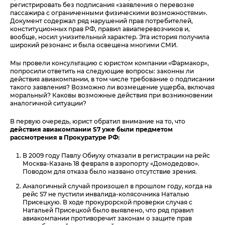
регистрировать без подписания «заявления о перевозке
пассажира с ограниченными физическими возможностями».
Документ содержал ряд нарушений прав потребителей,
конституционных прав РФ, правил авиаперевозчиков и,
вообще, носил унизительный характер. Эта история получила
широкий резонанс и была освещена многими СМИ.
Мы провели консультацию с юристом компании «Фармакор»,
попросили ответить на следующие вопросы: законны ли
действия авиакомпании, в том числе требование о подписании
такого заявления? Возможно ли возмещение ущерба, включая
моральный? Каковы возможные действия при возникновении
аналогичной ситуации?
В первую очередь, юрист обратил внимание на то, что
действия авиакомпании S7 уже были предметом
рассмотрения в Прокуратуре РФ:
В 2009 году Павлу Обиуху отказали в регистрации на рейс
Москва-Казань 18 февраля в аэропорту «Домодедово».
Поводом для отказа было названо отсутствие зрения.
Аналогичный случай произошел в прошлом году, когда на
рейс S7 не пустили инвалида-колясочника Наталью
Присецкую. В ходе прокурорской проверки случая с
Натальей Присецкой было выявлено, что ряд правил
авиакомпании противоречит законам о защите прав