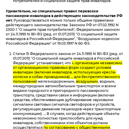
потребителей и социальной защите прав инвалидов.
Удивительно, но специальных правил перевозки
пассажиров-инвалидов в действующем законодательстве РФ
нет.
Руководствоваться можно только общими правилами
действующего законодательства: Законом РФ от 07.02.1992 N
2300-1 "О защите прав потребителей", Федеральным законом
от 24.11.1995 N 181-ФЗ (ред. от 01.07.2011) "О социальной защите
инвалидов в Российской Федерации", "Воздушным кодексом
Российской Федерации" от 19.03.1997 N 60-ФЗ.
Статья 15 Федерального закона от 24.11.1995 N 181-ФЗ (ред. от
01.07.2011) "О социальной защите инвалидов в Российской
Федерации" устанавливает, что
«..организации независимо
от организационно-правовых форм создают условия
инвалидам (включая инвалидов, использующих кресла-
коляски и собак-проводников) ... для беспрепятственного
пользования
железнодорожным,
воздушным
, водным,
междугородным автомобильным транспортом и всеми
видами городского и пригородного пассажирского
транспорта, средствами связи и информации (включая
средства, обеспечивающие дублирование звуковыми
сигналами световых сигналов светофоров и устройств,
регулирующих движение пешеходов через транспортные
коммуникации). … В случаях, когда действующие объекты
невозможно полностью приспособить для нужд
инвалидов, собственниками этих объектов должны
осуществляться
по согласованию с общественными