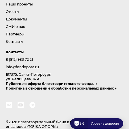
Наши проекты
Отчеты
Документы
СМИ о нас
Партнеры
Контакты
Контакты
8 (812) 983 72 21
info@fondopora.ru
197375, Санкт-Петербург,
ул. Репищева, 14 А.
Публичная оферта благотворительного фонда.
Политика в отношении обработки персональных данных
©2026 Благотворительный Фонд в поддержку развития спорта
9.6
Уровень доверия
инвалидов «ТОЧКА ОПОРЫ»