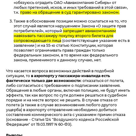
«обязуюсь оградить ОАО «Авиакомпания Сибирь» от
любых претензий, исков, и иных требований в этой связи»,
т.к.
право на обращение в суд гарантировано законом.
Также в обоснование позиции можно ссылаться на то, что
этот случай является нарушением Закона «О защите прав
потребителей», который
запрещает авиакомпаниям
навязывать пассажиру покупку второго билета для
сопровождающего лица
(соответствующее указание есть в
заявлении ) и на 55-ю статью Конституции, которая
позволяет ограничивать права граждан только
федеральным законом, в то время как федерального
закона, применимого к данному случаю, нет.
Что касается вопроса возможных действий в подобной
ситуации, то
в аэропорту у пассажира-инвалида есть
фактически только две возможности
: отказаться от полета,
либо согласиться с требованием о подписании заявления.
Обращения в любые органы, включая полицию, не будут иметь
эффекта, так как вопрос по сути должен решаться в судебном
порядке и на месте вопрос не решить. В случае отказа от
полета (а также в случае возникновения любого другого
ущерба) в аэропорту отправления необходимо добиться
составления коммерческого акта с указанием причин отказа
(основание - Статья 124 "Воздушного кодекса Российской
Федерации" от 19.03.1997 N 60-ФЗ).
Выводы: