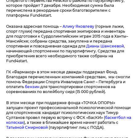
Открытого Первенства Невского района по пауэрлифтингу,
которое пройдет 7 декабря. Необходимая сумма была
перечислена в рекордные сроки благотворителем с
платформы Fund4start.
Оказана адресная помощь –
Алику Яковлеву
(горные лыжи,
спорт глухих) передана спортивная экипировка и инвентарь
для подготовки к Сурдолимпийским играм 2015 года в Ханты–
Мансийске; собраны средства, закуплена и передана
спортивная и повседневная одежда для
Дианы Шамсеевой
,
начинающей спортсменки по пауэрлифтингу. Средства для
приобретения всего необходимого также собраны на
Fund4start.
ГК «Фармакор» в этом месяце дважды поддержал Фонд.
Благодаря перечисленным компанией средствам, мы смогли
помочь Федерации Спорта Инвалидов Санкт – Петербурга и
оплатить
бензин
для транспортировки спортсменов на
соревнованиях по волейболу сидя (15 000 рублей).
В этом месяце при поддержке фонда «ТОЧКА ОПОРЫ»
запущен проект профессиональной психологической помощи
для спортсменов: кандидат психологических наук Тимур
Султанов провел первую встречу с ФСК «БасКИ» (
баскетбол на
колясках
), а также в ближайшее время начнет работать с
Татьяной Смирновой
(пауэрлифтинг лиц с ПОДА).