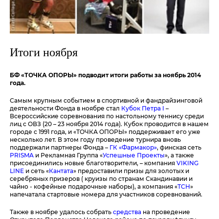
Итоги ноября
БФ «ТОЧКА ОПОРЫ» подводит итоги работы за ноябрь 2014
года.
Самым крупным событием в спортивной и фандрайзинговой
деятельности Фонда в ноябре стал
Кубок Петра I
–
Всероссийские соревнования по настольному теннису среди
лиц с ОВЗ (20 – 23 ноября 2014 года). Кубок проводится в нашем
городе с 1991 года, и «ТОЧКА ОПОРЫ» поддерживает его уже
несколько лет. В этом году проведение турнира вновь
поддержали партнеры Фонда –
ГК «Фармакор»
, финская сеть
PRISMA
и Рекламная Группа «
Успешные Проекты
», а также
присоединились новые благотворители, – компания
VIKING
LINE
и сеть «
Кантата
» предоставили призы для золотых и
серебряных призеров ( круизы по странам Скандинавии и
чайно - кофейные подарочные наборы), а компания «
ТСН
»
напечатала стартовые номера для участников соревнований.
Также в ноябре удалось собрать
средства
на проведение