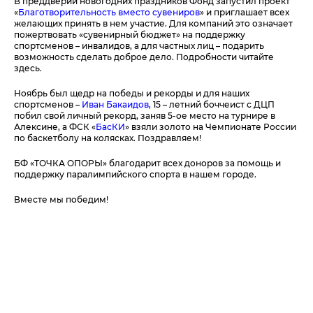
В преддверии новогодних праздников Фонд запустил проект
«
Благотворительность вместо сувениров
» и приглашает всех
желающих принять в нем участие. Для компаний это означает
пожертвовать «сувенирный бюджет» на поддержку
спортсменов – инвалидов, а для частных лиц – подарить
возможность сделать доброе дело. Подробности читайте
здесь.
Ноябрь был щедр на победы и рекорды и для наших
спортсменов –
Иван Бакаидов
, 15 – летний боччеист с ДЦП
побил свой личный рекорд, заняв 5-ое место на турнире в
Алексине, а ФСК «
БасКИ
» взяли золото на Чемпионате России
по баскетболу на колясках. Поздравляем!
БФ «ТОЧКА ОПОРЫ» благодарит всех доноров за помощь и
поддержку паралимпийского спорта в нашем городе.
Вместе мы победим!