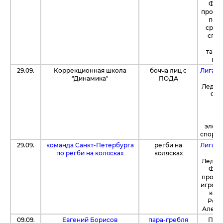
Фонд
продаж
поло
сред
спор
ко
танц
кор
29.09.
Коррекционная школа
бочча лиц с
Лига A
"Динамика"
ПОДА
тур
Ледов
Фон
пр
а
элект
спорти
29.09.
команда Санкт-Петербурга
регби на
Лига A
по регби на колясках
колясках
тур
Ледов
Фонд
прода
игровы
ком
Росси
Алекси
09.09.
Евгений Борисов
пара-гребля
При 