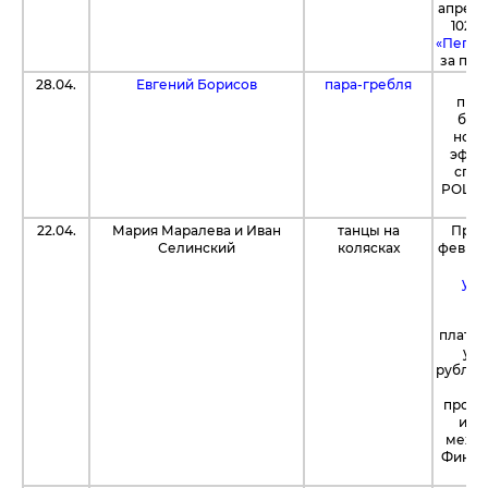
апреля
102 
«Пегас
за пре
28.04.
Евгений Борисов
пара-гребля
Ко
пре
без
новы
эффе
спор
POLAR
22.04.
Мария Маралева и Иван
танцы на
При 
Селинский
колясках
феврал
«Б
уни
бл
к
платф
уда
рублей
вз
прожи
их 
между
Финлян