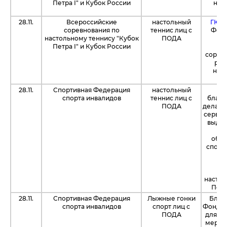
Петра I" и Кубок России
наг
28.11.
Всероссийские
настольный
ГК "
соревнования по
теннис лиц с
Фонд
настольному теннису "Кубок
ПОДА
пр
Петра I" и Кубок России
по
соревн
руб
над
28.11.
Спортивная Федерация
настольный
Пр
спорта инвалидов
теннис лиц с
благо
ПОДА
делали
серви
выдел
о
обес
спорт
в
с
настол
Петр
28.11.
Спортивная Федерация
Лыжные гонки
Благ
спорта инвалидов
спорт лиц с
Фонд в
ПОДА
для о
мероп