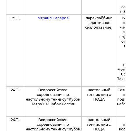
к
соре
(г.Киро
25.11.
Михаил Сапаров
параклайбинг
Благ
(адаптивное
пла
скалолазание)
частн
Леон
выдел
опла
пит
к
сп
Пе
трен
Чемпион
03.12
Также 
24.11.
Всероссийские
настольный
Сеть г
соревнования по
теннис лиц с
пре
настольному теннису "Кубок
ПОДА
подаро
Петра I" и Кубок России
наборо
ра
24.11.
Всероссийские
настольный
К
соревнования по
теннис лиц с
пре
настольному теннису "Кубок
ПОДА
косме