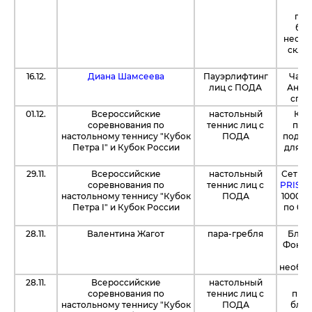
"
пре
без
необх
склад
д
16.12.
Диана Шамсеева
Пауэрлифтинг
Част
лиц с ПОДА
Анна
спор
01.12.
Всероссийские
настольный
Ком
соревнования по
теннис лиц с
пре
настольному теннису "Кубок
ПОДА
подар
Петра I" и Кубок России
для н
29.11.
Всероссийские
настольный
Сеть г
соревнования по
теннис лиц с
PRISM
настольному теннису "Кубок
ПОДА
1000 б
Петра I" и Кубок России
по 0,5
28.11.
Валентина Жагот
пара-гребля
Благ
Фонд 
н
необхо
28.11.
Всероссийские
настольный
Ко
соревнования по
теннис лиц с
пре
настольному теннису "Кубок
ПОДА
блен