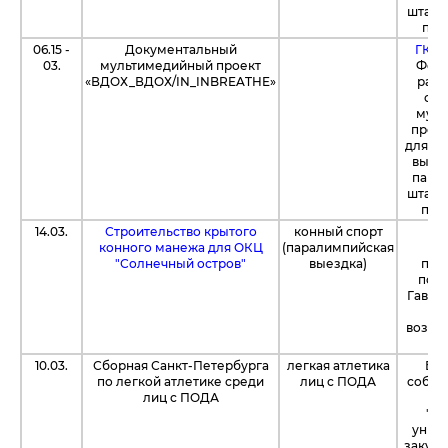
штабе 
по 2
06.15 -
Документальный
ГК "
03.
мультимедийный проект
Фонд
«ВДОХ_ВДОХ/IN_INBREATHE»
расх
съе
муль
проек
для м
выста
пара
штабе 
по 2
14.03.
Строительство крытого
конный спорт
С
конного манежа для ОКЦ
(паралимпийская
бл
"Солнечный остров"
выездка)
пла
пож
Гаврис
2
возвед
10.03.
Сборная Санкт-Петербурга
легкая атлетика
Бла
по легкой атлетике среди
лиц с ПОДА
собра
лиц с ПОДА
"Бл
униве
закупи