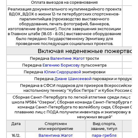
Оплата выездов на соревнования
Реализация документального мультимедийного проекта
ВДОХ_ВДОХ о жизни 12-ти петербургских спортсменов-
паралимпийцев (производство выставочного
оборудования, печать фотографий, баннеров,
изготовление фотокниг). После завершения экспозиции
в Главном штабе (18.03 - 8.05.) выставочное оборудование
было передано Государственному Эрмитажу для
проведения последующих социальных проектов.
Включая неденежные пожертвов
Передача
Валентине Жагот
трости
Передача
Евгению Борисову
пульсометра
Передача
Юлии Сидорцовой
экипировки
Передача
Диане Шамсеевой
пароварки и продуктов
Передача в СФСИ подарков для призеров Всероссийских 
настольному теннису "Кубок Петра I" и Кубок России ср
Сборная Санкт-Петербурга по легкой атлетике среди лиц с П
школа №584 "Озерки", Сборная команда Санкт-Петербурга по ф
команда Санкт-Петербурга по волейболу сидя, Сборная Сан
плаванию лиц с ПОДА получили инвентарь и экипировку в ра
ненужных вещей"
Дата
Спортсмен
Вид спорта,
или мероприятие
звание, титул
16.12.
Валентина Жагот
пара-гребля
И