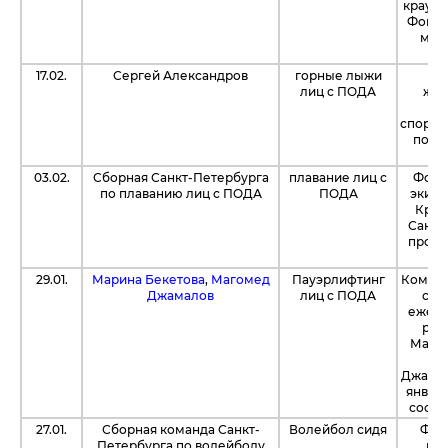
краудф
Фонду
мед
17.02.
Сергей Александров
горные лыжи
Бл
лиц с ПОДА
жер
у
спортс
подг
Ро
03.02.
Сборная Санкт-Петербурга
плавание лиц с
Фонд
по плаванию лиц с ПОДА
ПОДА
экипи
Крас
Санкт
проек
29.01.
Марина Бекетова
,
Магомед
Пауэрлифтинг
Компа
Джамалов
лиц с ПОДА
спо
ежеме
раз
Марин
р
Джамал
января
соста
27.01.
Сборная команда Санкт-
Волейбол сидя
Фон
Петербурга по волейболу
вол