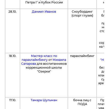
Петра I" и Кубок России
наб
28.10.
Даниил Иванов
Сноубординг
При
(спорт глухих)
благ
Па
прио
нео
стоим
д
соревн
на Чем
ди
18.10.
Мастер-класс по
параклаймбинг
Це
параклаймбингу
от
Михаила
"Нео
Сапарова
для воспитанников
коррекционной школы
безво
"Озерки"
для 
класса
суще
аренду
17.10.
Тамара Шульман
бочча лиц с
При 
ПОДА
платф
удалос