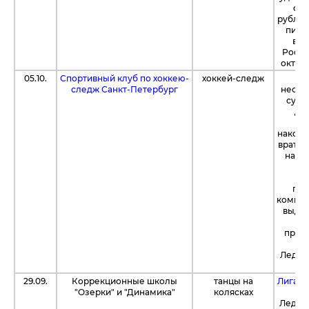
спо
рублей
пита
вре
России
октябр
05.10.
Спортивный клуб по хоккею-
хоккей-следж
следж Санкт-Петербург
необх
сумм
два
наконе
вратар
нако
к
пл
компа
выдел
ли
прод
тур
Ледов
29.09.
Коррекционные школы
танцы на
Лига A
"Озерки" и "Динамика"
колясках
тур
Ледов