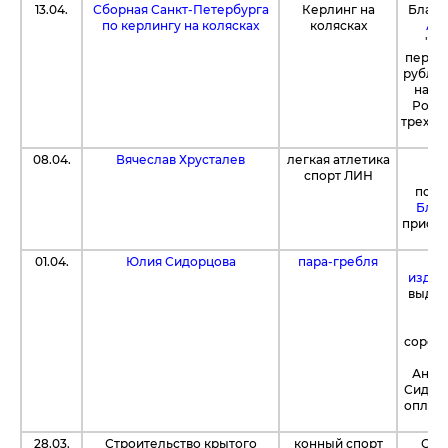
13.04.
Сборная Санкт-Петербурга
Керлинг на
Благо
по керлингу на колясках
колясках
Анд
"Т
переч
рублей
на п
Росси
трех и
08.04.
Вячеслав Хрусталев
легкая атлетика
Бл
спорт ЛИН
ж
посе
Благ
приобр
с
01.04.
Юлия Сидорцова
пара-гребля
Ко
издат
выдел
о
кв
соревн
25
Андр
Сидорц
оплату
28.03.
Строительство крытого
конный спорт
С п