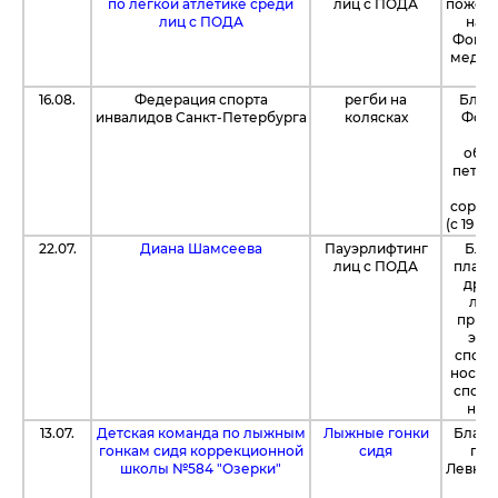
по легкой атлетике среди
лиц с ПОДА
пожерт
лиц с ПОДА
на 
Фонду
медик
16.08.
Федерация спорта
регби на
Благ
инвалидов Санкт-Петербурга
колясках
Фонд
1
обес
петер
ре
сорев
(с 19 по
22.07.
Диана Шамсеева
Пауэрлифтинг
Благ
лиц с ПОДА
платф
дру
люд
прио
экип
спорт
носки,
спорт
на с
13.07.
Детская команда по лыжным
Лыжные гонки
Благо
гонкам сидя коррекционной
сидя
пет
школы №584 "Озерки"
Левнев
е