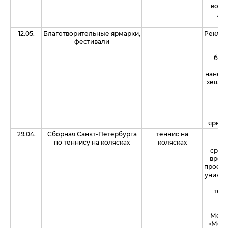
восс
ДТ
пр
12.05.
Благотворительные ярмарки,
Реклам
фестивали
ко
без
б
нанес
хештег
"Т
р
п
бл
ярмар
29.04.
Сборная Санкт-Петербурга
теннис на
Бл
по теннису на колясках
колясках
п
сред
врем
проект
универ
п
тен
Межд
«Мега