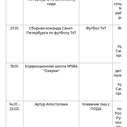
сидя
спорти
№28
район
рамк
н
27.01.
Сборная команда Санкт-
Футбол 7х7
Фонд
Петербурга по футболу 7х7
фу
сп
Крас
Санкт
проек
19.01.
Коррекционная школа №584
Фо
"Озерки"
детск
лыжные
Крас
Санкт
проек
14.01. -
Артур Апостолаки
плавание лиц с
В
22.02.
ПОДА
подг
России
Руза,
компа
предо