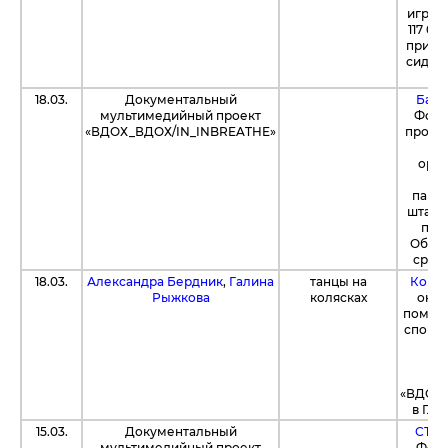
игрок
117 0
приобр
сиден
18.03.
Документальный
Банк
мультимедийный проект
Фонд
«ВДОХ_ВДОХ/IN_INBREATHE»
произ
о
орга
пара
штабе 
по 2
Обща
средс
18.03.
Александра Бердник
,
Галина
танцы на
Компа
Рыжкова
колясках
оказ
помощь
спорт
от
«ВДОХ_
в Гла
15.03.
Документальный
СТД 
мультимедийный проект
Фонд