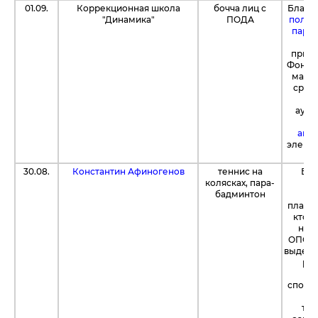
01.09.
Коррекционная школа
бочча лиц с
Благо
"Динамика"
ПОДА
польз
пара
прио
Фонда 
магаз
сред
бл
аукц
у
акк
электр
30.08.
Константин Афиногенов
теннис на
Бла
колясках, пара-
бадминтон
к
плат
кто 
нап
ОПОРЫ
выдели
руб
пр
спорти
тра