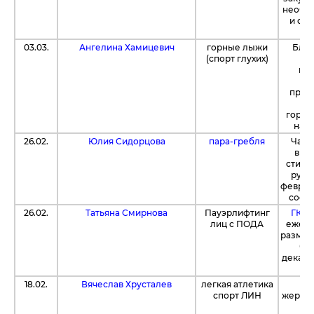
необх
и спо
су
03.03.
Ангелина Хамицевич
горные лыжи
Благ
(спорт глухих)
Л
пос
Fu
прио
пр
горно
на 
26.02.
Юлия Сидорцова
пара-гребля
Част
выд
стипе
рубл
февраля
соста
26.02.
Татьяна Смирнова
Пауэрлифтинг
ГК "
лиц с ПОДА
ежеме
размер
бю
декабр
18.02.
Вячеслав Хрусталев
легкая атлетика
Бл
спорт ЛИН
жертво
Б