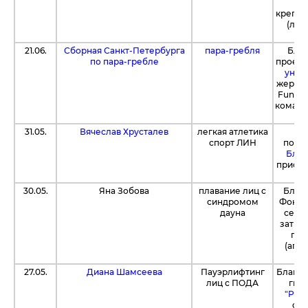
р
крепле
(лыж
су
21.06.
Сборная Санкт-Петербурга
пара-гребля
Благ
по пара-гребле
проект
унив
жертво
Fund4S
команд
31.05.
Вячеслав Хрусталев
легкая атлетика
Бл
спорт ЛИН
поже
Благ
приобр
су
30.05.
Яна Зобова
плавание лиц с
Благ
синдромом
Фонд 
дауна
семь
затрат
по 
(апре
27.05.
Диана Шамсеева
Пауэрлифтинг
Благод
лиц с ПОДА
гип
"PRI
спо