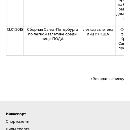
на бе
раз в
дом сп
Гав
13.01.2015
Сборная Санкт-Петербурга
легкая атлетика
Фонд
по легкой атлетике среди
лиц с ПОДА
футб
лиц с ПОДА
Крас
Санкт
проек
Возврат к списку
Инваспорт
Спортсмены
Виды спорта