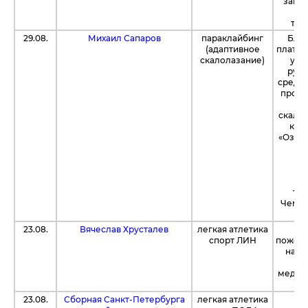
заку
ин
тенн
29.08.
Михаил Сапаров
параклайбинг
Благ
(адаптивное
платф
скалолазание)
уда
рубл
средст
прове
скало
кор
«Озерк
вы
к
сп
Пе
тре
Чемпи
20
23.08.
Вячеслав Хрусталев
легкая атлетика
Бл
спорт ЛИН
пожерт
на с
уд
медика
23.08.
Сборная Санкт-Петербурга
легкая атлетика
Бл