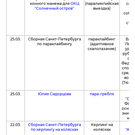
конного манежа для
ОКЦ
(паралимпийская
сай
"Солнечный остров"
выездка)
"Та
собра
п
стро
у
25.03.
Сборная Санкт-Петербурга
параклайбинг
Благ
по параклайбингу
(адаптивное
Леон
скалолазание)
удал
рубле
спо
Федера
спорт
среди 
возм
(Тюмен
25.03.
Юлия Сидорцова
пара-гребля
Сп
"Dec
Фонд
основ
экипи
на с
22.03.
Сборная Санкт-Петербурга
Керлинг на
Бл
по керлингу на колясках
колясках
"Ада
пе