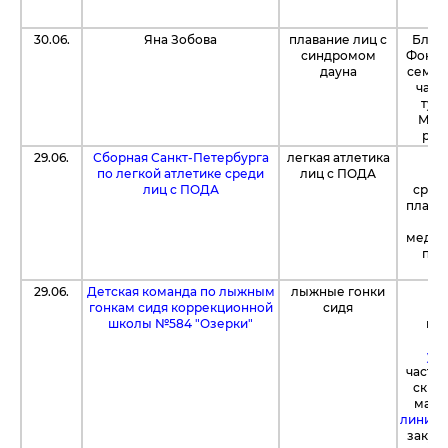
30.06.
Яна Зобова
плавание лиц с
Благ
синдромом
Фонд 
дауна
семье
часть
тур
Моск
раз
29.06.
Сборная Санкт-Петербурга
легкая атлетика
Бл
по легкой атлетике среди
лиц с ПОДА
п
лиц с ПОДА
сред
платф
уд
медик
пит
29.06.
Детская команда по лыжным
лыжные гонки
Бл
гонкам сидя коррекционной
сидя
«
школы №584 "Озерки"
пос
"Б
уни
частн
скид
мага
линия»
закуп