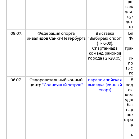
ролик
салазо
для си
сумму
дети м
в ве
08.07.
Федерация спорта
Выставка
Благ
инвалидов Санкт-Петербурга
"Выбираю спорт"
Фонд
(11-16.09),
Спартакиада
трансп
команд районов
города ( 21-28.09)
инва
подг
выстав
горо
06.07.
Оздоровительный конный
паралимпийская
Бла
центр
"Солнечный остров"
выездка (конный
подде
спорт)
скид
компа
удалос
банне
парне
помощ
строит
цент
ма
пар