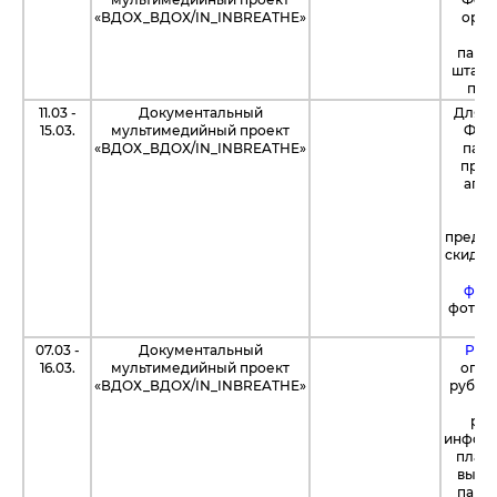
«ВДОХ_ВДОХ/IN_INBREATHE»
орга
пара
штабе 
по 2
11.03 -
Документальный
Для о
15.03.
мультимедийный проект
Фонд
«ВДОХ_ВДОХ/IN_INBREATHE»
пара
прохо
апре
Эр
"
предос
скидку
на
фот
фотогр
07.03 -
Документальный
РГ "
16.03.
мультимедийный проект
опла
«ВДОХ_ВДОХ/IN_INBREATHE»
рублей
р
раз
информ
плака
выста
пара