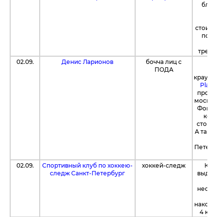
благ
уд
сп
стоимо
полу
н
трени
02.09.
Денис Ларионов
бочча лиц с
Пр
ПОДА
б
краудф
Plane
проек
москви
Фонду
коля
стоимо
А такж
с 
Петерб
н
02.09.
Спортивный клуб по хоккею-
хоккей-следж
Ком
следж Санкт-Петербург
выдел
пр
необх
ко
наконе
4 ком